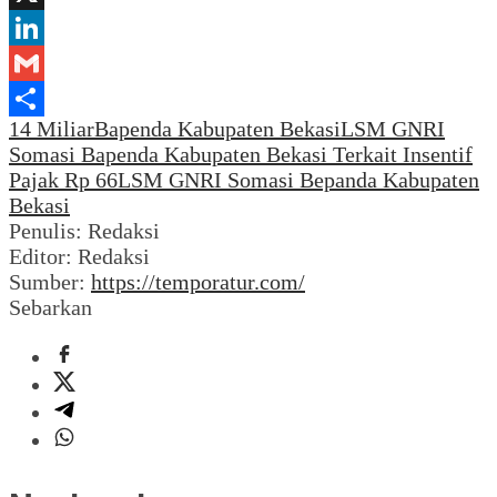
Mail
X
LinkedIn
Gmail
14 Miliar
Bapenda Kabupaten Bekasi
LSM GNRI
Share
Somasi Bapenda Kabupaten Bekasi Terkait Insentif
Pajak Rp 66
LSM GNRI Somasi Bepanda Kabupaten
Bekasi
Penulis: Redaksi
Editor: Redaksi
Sumber:
https://temporatur.com/
Sebarkan