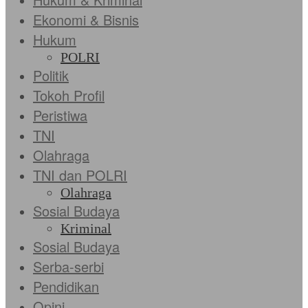
Ekonomi & Bisnis
Hukum
POLRI
Politik
Tokoh Profil
Peristiwa
TNI
Olahraga
TNI dan POLRI
Olahraga
Sosial Budaya
Kriminal
Sosial Budaya
Serba-serbi
Pendidikan
Opini