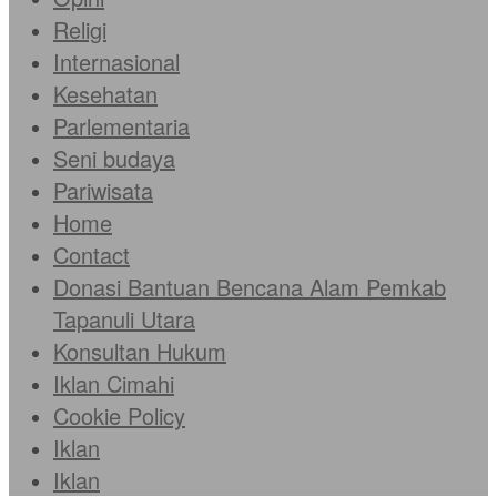
Religi
Internasional
Kesehatan
Parlementaria
Seni budaya
Pariwisata
Home
Contact
Donasi Bantuan Bencana Alam Pemkab
Tapanuli Utara
Konsultan Hukum
Iklan Cimahi
Cookie Policy
Iklan
Iklan