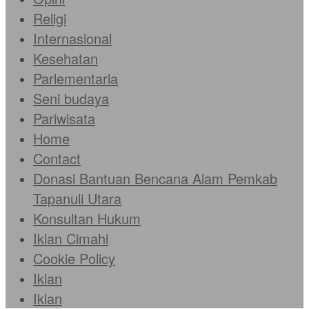
Religi
Internasional
Kesehatan
Parlementaria
Seni budaya
Pariwisata
Home
Contact
Donasi Bantuan Bencana Alam Pemkab
Tapanuli Utara
Konsultan Hukum
Iklan Cimahi
Cookie Policy
Iklan
Iklan