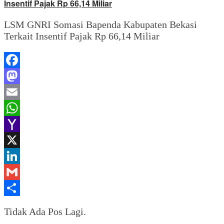
Insentif Pajak Rp 66,14 Miliar
LSM GNRI Somasi Bapenda Kabupaten Bekasi
Terkait Insentif Pajak Rp 66,14 Miliar
Facebook
Mastodon
Email
WhatsApp
Yahoo
Mail
X
LinkedIn
Gmail
Share
Tidak Ada Pos Lagi.