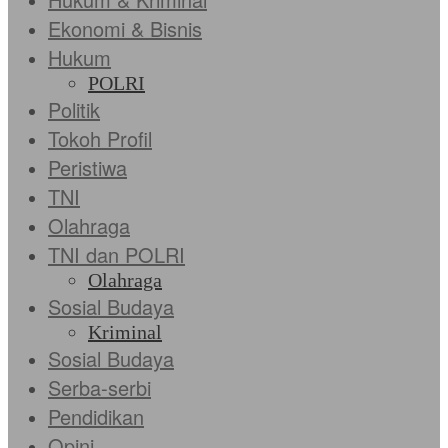
Ekonomi & Bisnis
Hukum
POLRI
Politik
Tokoh Profil
Peristiwa
TNI
Olahraga
TNI dan POLRI
Olahraga
Sosial Budaya
Kriminal
Sosial Budaya
Serba-serbi
Pendidikan
Opini