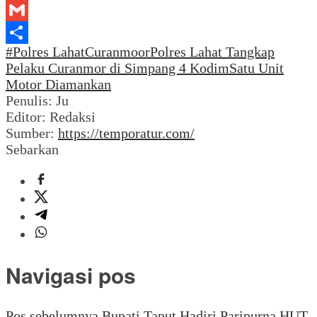
LinkedIn
Gmail
#Polres Lahat
Curanmoor
Polres Lahat Tangkap
Share
Pelaku Curanmor di Simpang 4 Kodim
Satu Unit
Motor Diamankan
Penulis: Ju
Editor: Redaksi
Sumber:
https://temporatur.com/
Sebarkan
Navigasi pos
Pos sebelumnya
Bupati Taput Hadiri Paripurna HUT