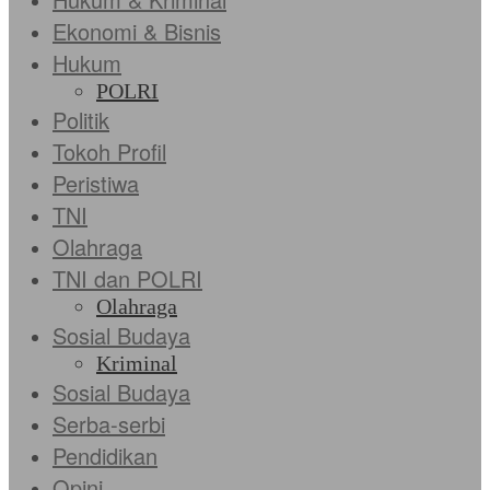
Ekonomi & Bisnis
Hukum
POLRI
Politik
Tokoh Profil
Peristiwa
TNI
Olahraga
TNI dan POLRI
Olahraga
Sosial Budaya
Kriminal
Sosial Budaya
Serba-serbi
Pendidikan
Opini