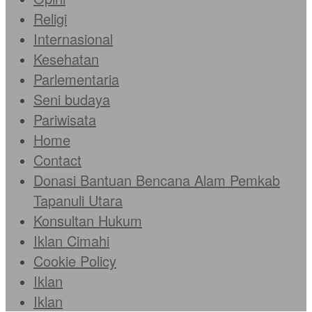
Religi
Internasional
Kesehatan
Parlementaria
Seni budaya
Pariwisata
Home
Contact
Donasi Bantuan Bencana Alam Pemkab
Tapanuli Utara
Konsultan Hukum
Iklan Cimahi
Cookie Policy
Iklan
Iklan