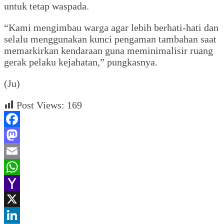
untuk tetap waspada.
“Kami mengimbau warga agar lebih berhati-hati dan
selalu menggunakan kunci pengaman tambahan saat
memarkirkan kendaraan guna meminimalisir ruang
gerak pelaku kejahatan,” pungkasnya.
(Ju)
Post Views:
169
Facebook
Mastodon
Email
WhatsApp
Yahoo
Mail
X