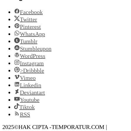
Facebook
Twitter
Pinterest
WhatsApp
Tumblr
Stumbleupon
WordPress
Instagram
>Dribbble
Vimeo
Linkedin
Deviantart
Youtube
Tiktok
RSS
2025©HAK CIPTA -TEMPORATUR.COM |