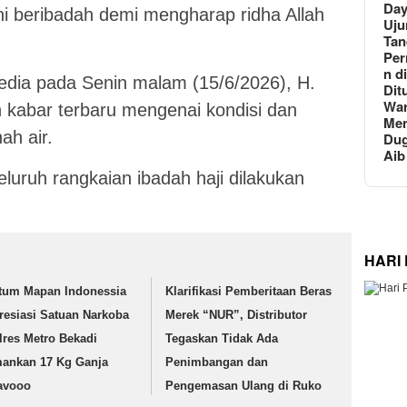
Day
ni beribadah demi mengharap ridha Allah
Uju
Tan
Per
n d
edia pada Senin malam (15/6/2026), H.
Dit
Wa
kabar terbaru mengenai kondisi dan
Men
ah air.
Du
Aib
uruh rangkaian ibadah haji dilakukan
HARI
tum Mapan Indonessia
Klarifikasi Pemberitaan Beras
resiasi Satuan Narkoba
Merek “NUR”, Distributor
lres Metro Bekadi
Tegaskan Tidak Ada
ankan 17 Kg Ganja
Penimbangan dan
avooo
Pengemasan Ulang di Ruko