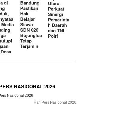
a di
Bandung
Utara,
ng
Pastikan
Perkuat
duk,
Hak
Sinergi
nyataa
Belajar
Pemerinta
i Media
Siswa
h Daerah
uding
SDN 026
dan TNI-
rga
Bojongloa
Polri
utupi
Tetap
gaan
Terjamin
 Desa
 PERS NASIOONAL 2026
Hari Pers Nasioonal 2026