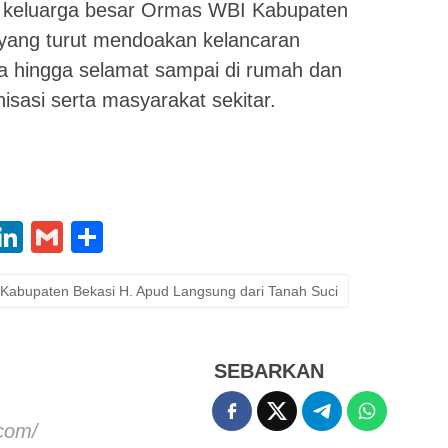
eh keluarga besar Ormas WBI Kabupaten
, yang turut mendoakan kelancaran
ua hingga selamat sampai di rumah dan
sasi serta masyarakat sekitar.
App
oo
X
LinkedIn
Gmail
Share
l
Kabupaten Bekasi H. Apud Langsung dari Tanah Suci
SEBARKAN
.com/