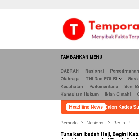
Daerah
Nasional
Pemerintahan
Hukum & Kriminal
Ekonomi
Loncat
serbi
Pendidikan
Opini
Religi
Internasional
Kesehatan
ke
Hukum
Iklan Cimahi
Cookie Policy
Iklan
Iklan
konten
TAMBAHKAN MENU
DAERAH
Nasional
Pemerintaha
Olahraga
TNI Dan POLRI
Sosi
Kesehatan
Parlementaria
Seni B
Konsultan Hukum
Iklan Cimahi
 (HSR) Resmi Daftar Jadi Calon Kades Sukaraya Keenam
Headliine News
Beranda
Nasional
Berita
Tunaikan Ibadah Haji, Begini Ka