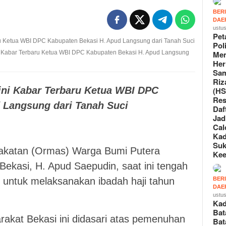
BER
DAE
ustus
Pet
Poli
Me
ni Kabar Terbaru Ketua WBI DPC Kabupaten Bekasi H. Apud Langsung
Her
Sa
Riz
gini Kabar Terbaru Ketua WBI DPC
(HS
Re
 Langsung dari Tanah Suci
Daf
Jad
Cal
m
Ka
Suk
akatan (Ormas) Warga Bumi Putera
Ke
ekasi, H. Apud Saepudin, saat ini tengah
BER
 untuk melaksanakan ibadah haji tahun
DAE
ustus
Ka
Bat
akat Bekasi ini didasari atas pemenuhan
Bat