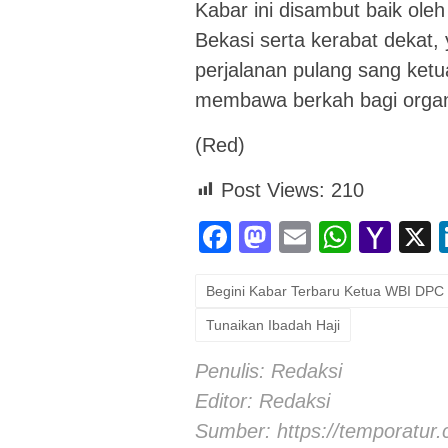
Kabar ini disambut baik ol
Bekasi serta kerabat dekat
perjalanan pulang sang ket
membawa berkah bagi organi
(Red)
Post Views:
210
Facebook
Mastodon
Email
Whats
Yah
Mai
Begini Kabar Terbaru Ketua WBI DPC 
Tunaikan Ibadah Haji
Penulis: Redaksi
Editor: Redaksi
Sumber:
https://temporatur