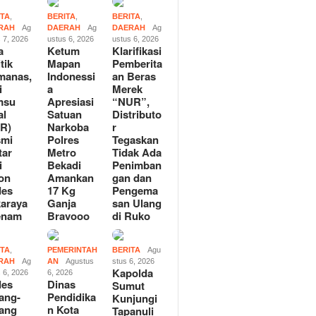
ITA
,
BERITA
,
BERITA
,
RAH
Ag
DAERAH
Ag
DAERAH
Ag
 7, 2026
ustus 6, 2026
ustus 6, 2026
a
Ketum
Klarifikasi
tik
Mapan
Pemberita
manas,
Indonessi
an Beras
i
a
Merek
msu
Apresiasi
“NUR”,
al
Satuan
Distributo
R)
Narkoba
r
smi
Polres
Tegaskan
tar
Metro
Tidak Ada
i
Bekadi
Penimban
on
Amankan
gan dan
des
17 Kg
Pengema
araya
Ganja
san Ulang
enam
Bravooo
di Ruko
ITA
,
PEMERINTAH
BERITA
Agu
RAH
Ag
AN
Agustus
stus 6, 2026
Kapolda
 6, 2026
6, 2026
des
Dinas
Sumut
ang-
Pendidika
Kunjungi
ang
n Kota
Tapanuli