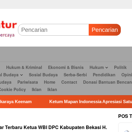
 & Bisnis
Hukum
Politik
Tokoh Profil
Peristiwa
TNI
Olahr
Parlementaria
Seni budaya
Pariwisata
Home
Contact
Dona
Pencarian
n
Hukum & Kriminal
Ekonomi & Bisnis
Hukum
Politik
al Budaya
Sosial Budaya
Serba-Serbi
Pendidikan
Opin
udaya
Pariwisata
Home
Contact
Donasi Bantuan Bencan
Cookie Policy
Iklan
Iklan
Ketum Mapan Indonessia Apresiasi Satuan Narkoba Polres Met
POS 
bar Terbaru Ketua WBI DPC Kabupaten Bekasi H.