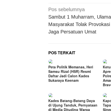
Navigasi
Pos sebelumnya
pos
Sambut 1 Muharram, Ulama
Masyarakat Tolak Provokasi
Jaga Persatuan Umat
POS TERKAIT
Peta Politik Memanas, Heri
Ketu
Samsu Rizal (HSR) Resmi
Apre
Daftar Jadi Calon Kades
Polr
Sukaraya Keenam
Aman
Bra
Kades Batang-Batang Daya
Kapo
di Ujung Tanduk, Pernyataan
Tapa
di Media Dituding Warga
Sine