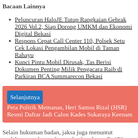
Bacaan Lainnya
Peluncuran HaloJE Tutup Rangkaian Gebrak
2026 Vol.2, Siap Dorong UMKM dan Ekonomi
Digital Bekasi
Respons Cepat Call Center 110, Polsek Setu
Cek Lokasi Pengambilan Mobil di Taman
Rahayu
Kunci Pintu Mobil Dirusak, Tas Berisi
Dokumen Penting Milik Pengacara Raib di
Parkiran BCA Summarecon Bekasi
Selanjutnya
Peta Politik Memanas, Heri Samsu Rizal (HSR)
Resmi Daftar Jadi Calon Kades Sukaraya Keenam
Selain hukuman badan, jaksa juga menuntut