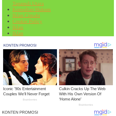
Tapanuli Utara
Konsultan Hukum
Iklan Cimahi
Cookie Policy
Iklan
Iklan