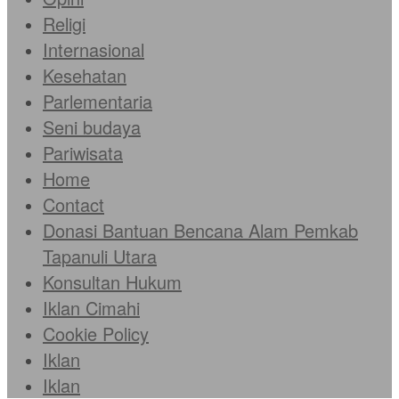
Religi
Internasional
Kesehatan
Parlementaria
Seni budaya
Pariwisata
Home
Contact
Donasi Bantuan Bencana Alam Pemkab
Tapanuli Utara
Konsultan Hukum
Iklan Cimahi
Cookie Policy
Iklan
Iklan