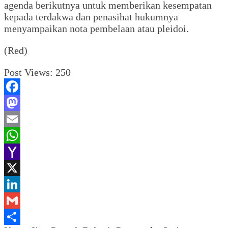
agenda berikutnya untuk memberikan kesempatan
kepada terdakwa dan penasihat hukumnya
menyampaikan nota pembelaan atau pleidoi.
(Red)
Post Views:
250
Facebook
Mastodon
Email
WhatsApp
Yahoo
Mail
X
LinkedIn
Gmail