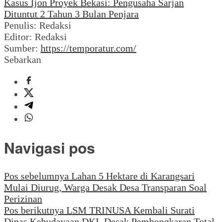
Kasus Ijon Proyek Bekasi: Pengusaha Sarjan
Share
Dituntut 2 Tahun 3 Bulan Penjara
Penulis: Redaksi
Editor: Redaksi
Sumber:
https://temporatur.com/
Sebarkan
Navigasi pos
Pos sebelumnya
Lahan 5 Hektare di Karangsari
Mulai Diurug, Warga Desak Desa Transparan Soal
Perizinan
Pos berikutnya
LSM TRINUSA Kembali Surati
Dinas Kebudayaan DKI, Desak Pembongkaran Total