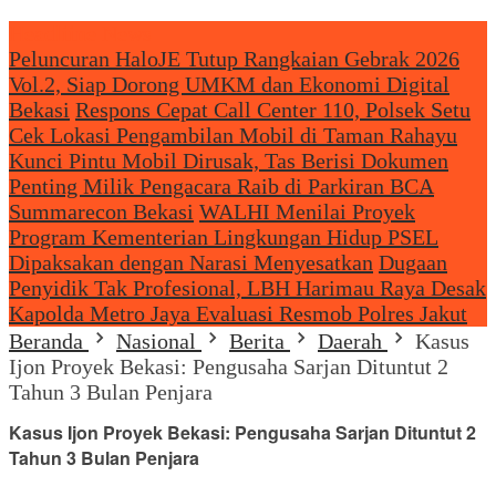
Headliine News
Peluncuran HaloJE Tutup Rangkaian Gebrak 2026
Vol.2, Siap Dorong UMKM dan Ekonomi Digital
Bekasi
Respons Cepat Call Center 110, Polsek Setu
Cek Lokasi Pengambilan Mobil di Taman Rahayu
Kunci Pintu Mobil Dirusak, Tas Berisi Dokumen
Penting Milik Pengacara Raib di Parkiran BCA
Summarecon Bekasi
WALHI Menilai Proyek
Program Kementerian Lingkungan Hidup PSEL
Dipaksakan dengan Narasi Menyesatkan
Dugaan
Penyidik Tak Profesional, LBH Harimau Raya Desak
Kapolda Metro Jaya Evaluasi Resmob Polres Jakut
Beranda
Nasional
Berita
Daerah
Kasus
Ijon Proyek Bekasi: Pengusaha Sarjan Dituntut 2
Tahun 3 Bulan Penjara
Kasus Ijon Proyek Bekasi: Pengusaha Sarjan Dituntut 2
Tahun 3 Bulan Penjara