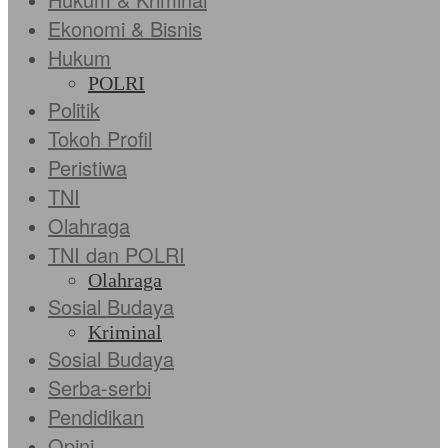
Ekonomi & Bisnis
Hukum
POLRI
Politik
Tokoh Profil
Peristiwa
TNI
Olahraga
TNI dan POLRI
Olahraga
Sosial Budaya
Kriminal
Sosial Budaya
Serba-serbi
Pendidikan
Opini