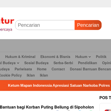
 & Bisnis
Hukum
Politik
Tokoh Profil
Peristiwa
TNI
Olahr
Parlementaria
Seni budaya
Pariwisata
Home
Contact
Dona
Pencarian
n
Hukum & Kriminal
Ekonomi & Bisnis
Hukum
Politik
al Budaya
Sosial Budaya
Serba-Serbi
Pendidikan
Opin
udaya
Pariwisata
Home
Contact
Donasi Bantuan Bencan
Cookie Policy
Iklan
Iklan
ia Apresiasi Satuan Narkoba Polres Metro Bekadi Amankan 17
POS 
Bantuan bagi Korban Puting Beliung di Sipoholon