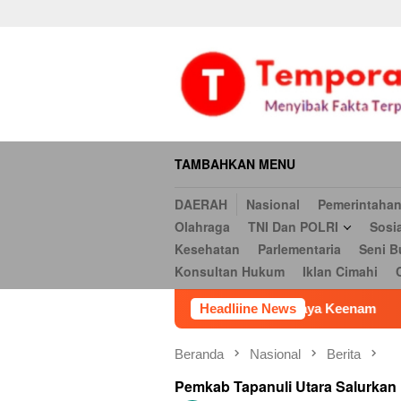
Daerah
Nasional
Pemerintahan
Hukum & Kriminal
Ekonomi
Loncat
serbi
Pendidikan
Opini
Religi
Internasional
Kesehatan
ke
Hukum
Iklan Cimahi
Cookie Policy
Iklan
Iklan
konten
TAMBAHKAN MENU
DAERAH
Nasional
Pemerintaha
Olahraga
TNI Dan POLRI
Sosi
Kesehatan
Parlementaria
Seni B
Konsultan Hukum
Iklan Cimahi
adi Calon Kades Sukaraya Keenam
Headliine News
Ketum Mapan Indoness
Beranda
Nasional
Berita
Pemkab Tapanuli Utara Salurkan 