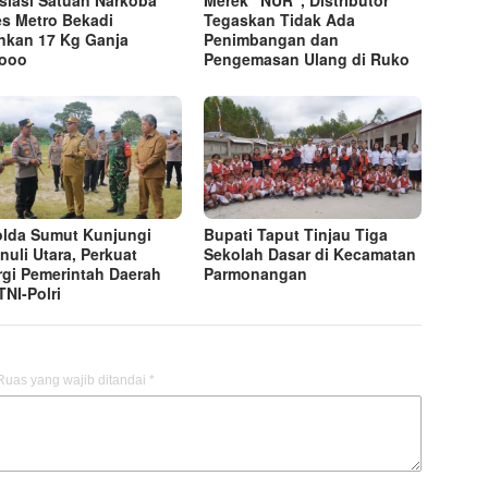
es Metro Bekadi
Tegaskan Tidak Ada
kan 17 Kg Ganja
Penimbangan dan
vooo
Pengemasan Ulang di Ruko
lda Sumut Kunjungi
Bupati Taput Tinjau Tiga
nuli Utara, Perkuat
Sekolah Dasar di Kecamatan
rgi Pemerintah Daerah
Parmonangan
TNI-Polri
Ruas yang wajib ditandai
*