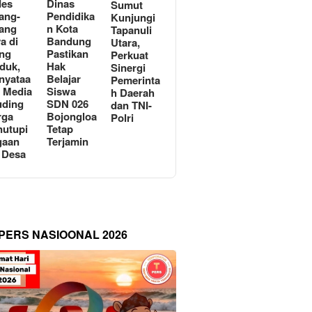
des
Dinas
Sumut
ang-
Pendidika
Kunjungi
ang
n Kota
Tapanuli
a di
Bandung
Utara,
ng
Pastikan
Perkuat
duk,
Hak
Sinergi
nyataa
Belajar
Pemerinta
i Media
Siswa
h Daerah
uding
SDN 026
dan TNI-
rga
Bojongloa
Polri
utupi
Tetap
gaan
Terjamin
 Desa
 PERS NASIOONAL 2026