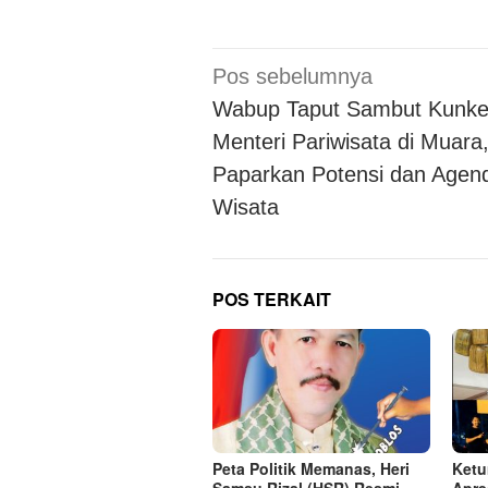
Navigasi
Pos sebelumnya
pos
Wabup Taput Sambut Kunke
Menteri Pariwisata di Muara
Paparkan Potensi dan Agen
Wisata
POS TERKAIT
Peta Politik Memanas, Heri
Ketu
Samsu Rizal (HSR) Resmi
Apre