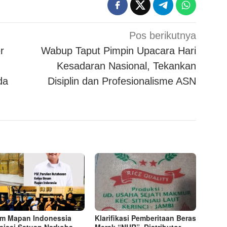
Pos berikutnya
r
Wabup Taput Pimpin Upacara Hari
,
Kesadaran Nasional, Tekankan
da
Disiplin dan Profesionalisme ASN
m Mapan Indonessia
Klarifikasi Pemberitaan Beras
siasi Satuan Narkoba
Merek “NUR”, Distributor