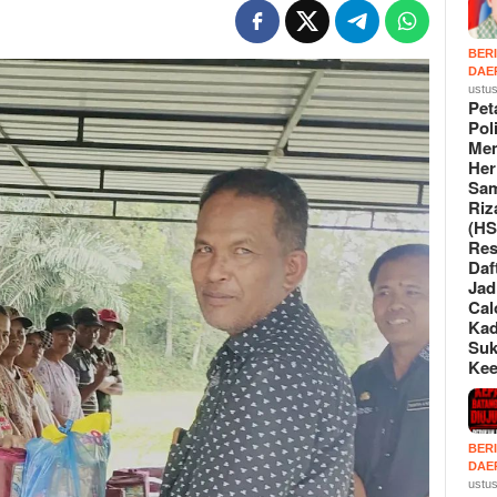
BER
DAE
ustus
Pet
Poli
Me
Her
Sa
Riz
(HS
Re
Daf
Jad
Cal
Ka
Suk
Ke
BER
DAE
ustus