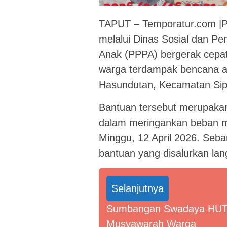
TAPUT – Temporatur.com |P
melalui Dinas Sosial dan 
Anak (PPPA) bergerak cepat
warga terdampak bencana an
Hasundutan, Kecamatan Sipo
Bantuan tersebut merupakan
dalam meringankan beban m
Minggu, 12 April 2026. Seb
bantuan yang disalurkan lang
Selanjutnya
Sumbangan Swadaya HUT R
Musyawarah Warga