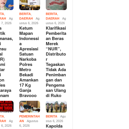
ITA
,
BERITA
,
BERITA
,
RAH
Ag
DAERAH
Ag
DAERAH
Ag
 7, 2026
ustus 6, 2026
ustus 6, 2026
a
Ketum
Klarifikasi
tik
Mapan
Pemberita
manas,
Indonessi
an Beras
i
a
Merek
msu
Apresiasi
“NUR”,
al
Satuan
Distributo
R)
Narkoba
r
smi
Polres
Tegaskan
tar
Metro
Tidak Ada
i
Bekadi
Penimban
on
Amankan
gan dan
des
17 Kg
Pengema
araya
Ganja
san Ulang
enam
Bravooo
di Ruko
ITA
,
PEMERINTAH
BERITA
Agu
RAH
Ag
AN
Agustus
stus 6, 2026
Kapolda
 6, 2026
6, 2026