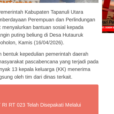
emerintah Kabupaten Tapanuli Utara
Pemberdayaan Perempuan dan Perlindungan
 menyalurkan bantuan sosial kepada
gin puting beliung di Desa Hutauruk
holon, Kamis (16/04/2026).
 bentuk kepedulian pemerintah daerah
asyarakat pascabencana yang terjadi pada
anyak 13 kepala keluarga (KK) menerima
sung oleh tim dari dinas terkait.
I RT 023 Telah Disepakati Melalui