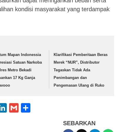
salurkan dapat meringankan beban serta
ihan kondisi masyarakat yang terdampak
tum Mapan Indonessia
Klarifikasi Pemberitaan Beras
resiasi Satuan Narkoba
Merek “NUR”, Distributor
lres Metro Bekadi
Tegaskan Tidak Ada
ankan 17 Kg Ganja
Penimbangan dan
avooo
Pengemasan Ulang di Ruko
App
oo
X
LinkedIn
Gmail
Share
l
SEBARKAN