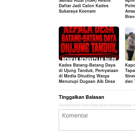
Daftar Jadi Calon Kades
Polr
Sukaraya Keenam
Aman
Bra
Kades Batang-Batang Daya
Kapo
di Ujung Tanduk, Pernyataan
Tapa
di Media Dituding Warga
Sine
Menutupi Dugaan Aib Desa
dan 
Tinggalkan Balasan
Alamat email Anda tidak akan dipublikasikan.