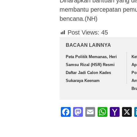
Diharapkan bantuan yang di
membantu percepatan pemul
bencana.(NH)
Post Views:
45
BACAAN LAINNYA
Peta Politik Memanas, Heri
Ke
Samsu Rizal (HSR) Resmi
Ap
Daftar Jadi Calon Kades
Po
Sukaraya Keenam
Am
Br
Facebook
Mastodon
Email
Whats
Yah
Mai