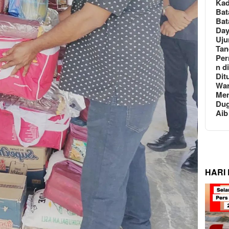
Ka
Bat
Bat
Day
Uju
Tan
Per
n d
Dit
Wa
Men
Du
Aib
HARI