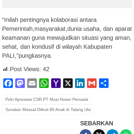
“Inilah pentingnya kolaborasi antara
Pemerintah,masyarakat,dunia usaha, dan aparat
keamanan guna mewujudkan situasi yang aman,
sehat, dan kondusif di wilayah Kabupaten
PALI,”pungkasnya.
Post Views:
42
Facebook
Mastodon
Email
WhatsApp
Yahoo
X
LinkedIn
Gmail
Shar
Mail
Polri Apresiasi CSR PT Musi Hutan Persada
Sunatan Massal Diikuti 80 Anak di Talang Ubi
SEBARKAN