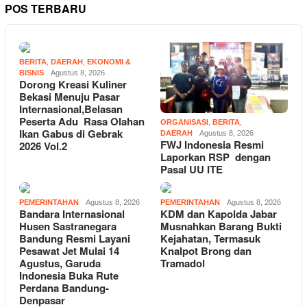
POS TERBARU
BERITA
,
DAERAH
,
EKONOMI &
BISNIS
Agustus 8, 2026
Dorong Kreasi Kuliner
Bekasi Menuju Pasar
Internasional,Belasan
Peserta Adu Rasa Olahan
ORGANISASI
,
BERITA
,
Ikan Gabus di Gebrak
DAERAH
Agustus 8, 2026
FWJ Indonesia Resmi
2026 Vol.2
Laporkan RSP dengan
Pasal UU ITE
PEMERINTAHAN
Agustus 8, 2026
PEMERINTAHAN
Agustus 8, 2026
Bandara Internasional
KDM dan Kapolda Jabar
Husen Sastranegara
Musnahkan Barang Bukti
Bandung Resmi Layani
Kejahatan, Termasuk
Pesawat Jet Mulai 14
Knalpot Brong dan
Agustus, Garuda
Tramadol
Indonesia Buka Rute
Perdana Bandung-
Denpasar