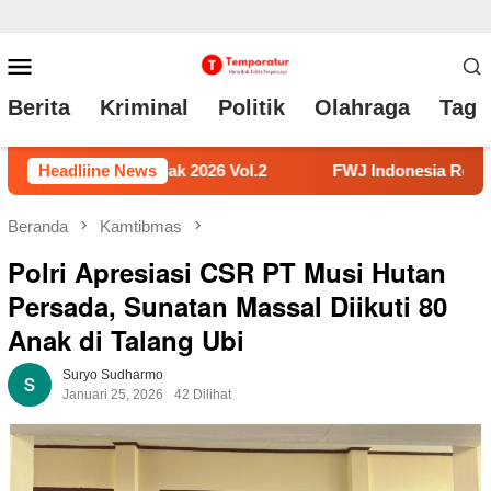
Loncat
Menu
ke
Mobile
Berita
Kriminal
Politik
Olahraga
Tag 
konten
ndonesia Resmi Laporkan RSP dengan Pasal UU ITE
Headliine News
No
Beranda
Kamtibmas
Polri Apresiasi CSR PT Musi Hutan
Persada, Sunatan Massal Diikuti 80
Anak di Talang Ubi
Suryo Sudharmo
Januari 25, 2026
42 Dilihat