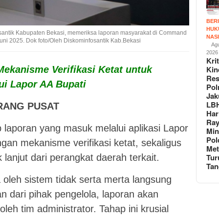
BER
HUK
santik Kabupaten Bekasi, memeriksa laporan masyarakat di Command
NAS
Juni 2025. Dok foto/Oleh Diskominfosantik Kab.Bekasi
Agu
2026
Krit
ekanisme Verifikasi Ketat untuk
Kin
Re
ui Lapor AA Bupati
Pol
Jak
LB
RANG PUSAT
Har
Ra
 laporan yang masuk melalui aplikasi Lapor
Min
Pol
gan mekanisme verifikasi ketat, sekaligus
Met
 lanjut dari perangkat daerah terkait.
Tur
Tan
 oleh sistem tidak serta merta langsung
n dari pihak pengelola, laporan akan
oleh tim administrator. Tahap ini krusial