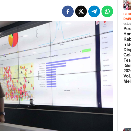
BER
DAE
ustus
Per
Har
Kab
n B
Dis
Gel
Fes
‘Ge
202
Vol.
Mei