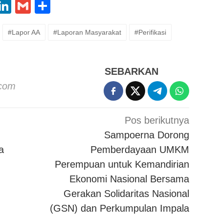
App
oo
X
LinkedIn
Gmail
Share
l
#Lapor AA
#Laporan Masyarakat
#Perifikasi
SEBARKAN
.com
Pos berikutnya
Sampoerna Dorong
a
Pemberdayaan UMKM
Perempuan untuk Kemandirian
Ekonomi Nasional Bersama
Gerakan Solidaritas Nasional
(GSN) dan Perkumpulan Impala