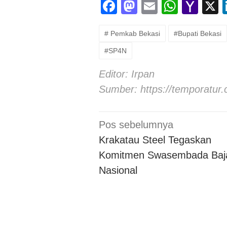
Facebook
Mastodon
Email
Whats
Yah
Mai
# Pemkab Bekasi
#Bupati Bekasi
#SP4N
Editor: Irpan
Sumber:
https://temporatur
Navigasi
Pos sebelumnya
pos
Krakatau Steel Tegaskan
Komitmen Swasembada Baj
Nasional