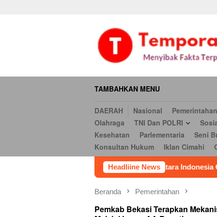
Daerah
Nasional
Pemerintahan
Hukum & Kriminal
Ekonomi
Loncat
serbi
Pendidikan
Opini
Religi
Internasional
Kesehatan
ke
Hukum
Iklan Cimahi
Cookie Policy
Iklan
Iklan
konten
TAMBAHKAN MENU
DAERAH
Nasional
Pemerintaha
Olahraga
TNI Dan POLRI
Sosi
Kesehatan
Parlementaria
Seni B
Konsultan Hukum
Iklan Cimahi
a
LSM Triga Nusantara Indonesia Gelar Aksi di Kejari 
Headliine News
Beranda
Pemerintahan
Pemkab Bekasi Terapkan Mekanis