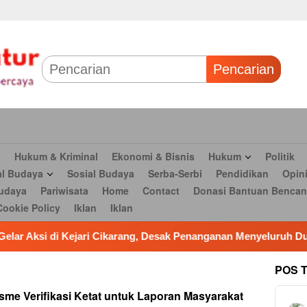
 & Bisnis
Hukum
Politik
Tokoh Profil
Peristiwa
TNI
Olahr
Parlementaria
Seni budaya
Pariwisata
Home
Contact
Dona
Pencarian
n
Hukum & Kriminal
Ekonomi & Bisnis
Hukum
Politik
al Budaya
Sosial Budaya
Serba-Serbi
Pendidikan
Opin
udaya
Pariwisata
Home
Contact
Donasi Bantuan Bencan
Cookie Policy
Iklan
Iklan
Cikarang, Desak Penanganan Menyeluruh Dugaan Korupsi PDAM T
POS 
me Verifikasi Ketat untuk Laporan Masyarakat