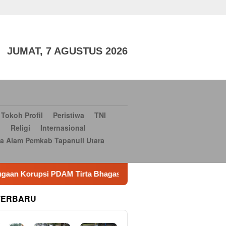
aga
TNI dan POLRI
Sosial Budaya
Sosial Budaya
Serba-
si Bantuan Bencana Alam Pemkab Tapanuli Utara
Konsultan
JUMAT, 7 AGUSTUS 2026
Tokoh Profil
Peristiwa
TNI
i
Religi
Internasional
a Alam Pemkab Tapanuli Utara
irta Bhagasasi
Meriahkan Hari Jadi ke-76 dan HUT ke-81
TERBARU