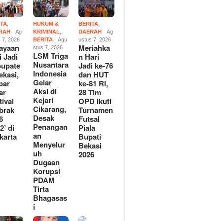
ITA
,
HUKUM &
BERITA
,
RAH
Ag
KRIMINAL
,
DAERAH
Ag
 7, 2026
BERITA
Agu
ustus 7, 2026
ayaan
Meriahka
stus 7, 2026
LSM Triga
i Jadi
n Hari
Nusantara
upate
Jadi ke-76
Indonesia
ekasi,
dan HUT
Gelar
par
ke-81 RI,
Aksi di
ar
28 Tim
Kejari
tival
OPD Ikuti
Cikarang,
brak
Turnamen
Desak
6
Futsal
Penangan
2’ di
Piala
an
karta
Bupati
Menyelur
Bekasi
uh
2026
Dugaan
Korupsi
PDAM
Tirta
Bhagasas
i