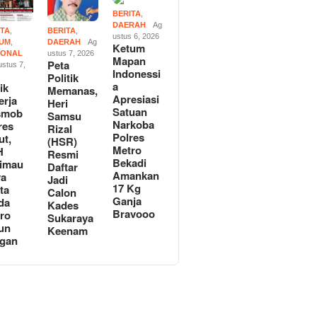
BERITA
,
DAERAH
Ag
ITA
,
BERITA
,
ustus 6, 2026
UM
,
DAERAH
Ag
Ketum
IONAL
ustus 7, 2026
Mapan
Peta
stus 7,
Indonessi
Politik
a
ik
Memanas,
Apresiasi
erja
Heri
Satuan
smob
Samsu
Narkoba
res
Rizal
Polres
ut,
(HSR)
Metro
H
Resmi
Bekadi
imau
Daftar
Amankan
ya
Jadi
17 Kg
ta
Calon
Ganja
da
Kades
Bravooo
ro
Sukaraya
un
Keenam
gan