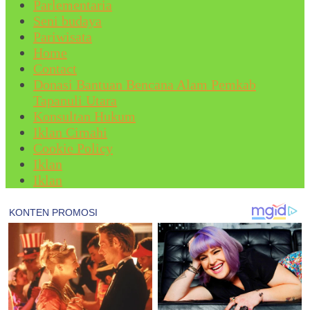
Parlementaria
Seni budaya
Pariwisata
Home
Contact
Donasi Bantuan Bencana Alam Pemkab
Tapanuli Utara
Konsultan Hukum
Iklan Cimahi
Cookie Policy
Iklan
Iklan