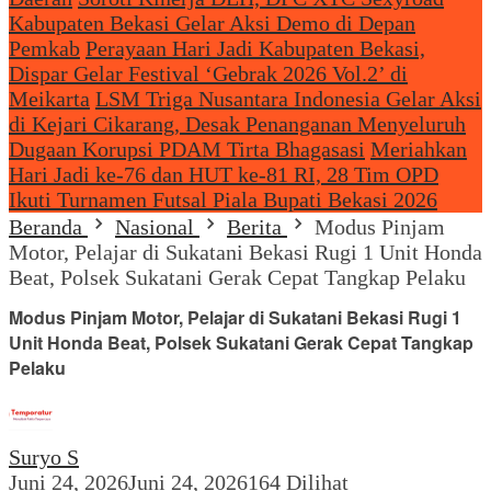
Kabupaten Bekasi Gelar Aksi Demo di Depan
Pemkab
Perayaan Hari Jadi Kabupaten Bekasi,
Dispar Gelar Festival ‘Gebrak 2026 Vol.2’ di
Meikarta
LSM Triga Nusantara Indonesia Gelar Aksi
di Kejari Cikarang, Desak Penanganan Menyeluruh
Dugaan Korupsi PDAM Tirta Bhagasasi
Meriahkan
Hari Jadi ke-76 dan HUT ke-81 RI, 28 Tim OPD
Ikuti Turnamen Futsal Piala Bupati Bekasi 2026
Beranda
Nasional
Berita
Modus Pinjam
Motor, Pelajar di Sukatani Bekasi Rugi 1 Unit Honda
Beat, Polsek Sukatani Gerak Cepat Tangkap Pelaku
Modus Pinjam Motor, Pelajar di Sukatani Bekasi Rugi 1
Unit Honda Beat, Polsek Sukatani Gerak Cepat Tangkap
Pelaku
Suryo S
Juni 24, 2026
Juni 24, 2026
164 Dilihat