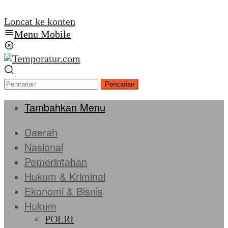
Loncat ke konten
Menu Mobile
Pencarian
Tambahkan Menu
Daerah
Nasional
Pemerintahan
Hukum & Kriminal
Ekonomi & Bisnis
Hukum
POLRI