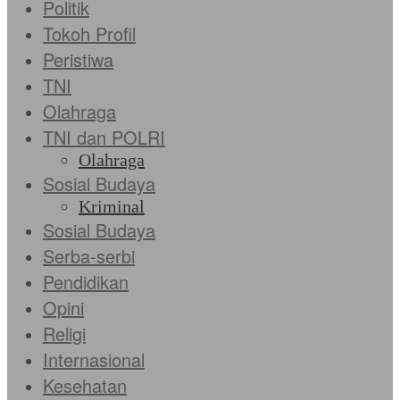
Politik
Tokoh Profil
Peristiwa
TNI
Olahraga
TNI dan POLRI
Olahraga
Sosial Budaya
Kriminal
Sosial Budaya
Serba-serbi
Pendidikan
Opini
Religi
Internasional
Kesehatan