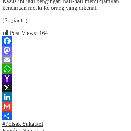
Kasus ini jadi pengingat: hati-hati meminjamkan
kendaraan meski ke orang yang dikenal.
(Sugianto)
Post Views:
164
Facebook
Mastodon
Email
WhatsApp
Yahoo
Mail
X
LinkedIn
Gmail
#Polsek Sukatani
Share
Penulis: Sugianto