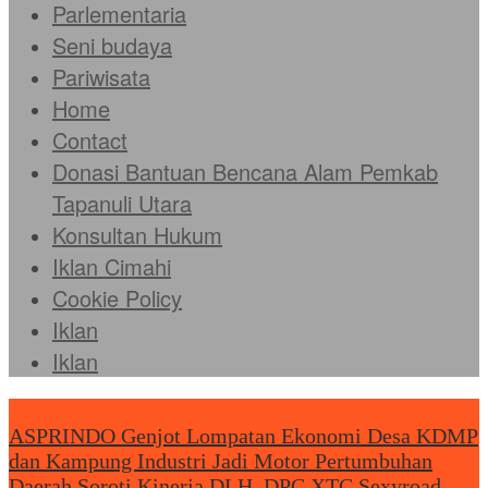
Parlementaria
Seni budaya
Pariwisata
Home
Contact
Donasi Bantuan Bencana Alam Pemkab
Tapanuli Utara
Konsultan Hukum
Iklan Cimahi
Cookie Policy
Iklan
Iklan
Headliine News
ASPRINDO Genjot Lompatan Ekonomi Desa KDMP
dan Kampung Industri Jadi Motor Pertumbuhan
Daerah
Soroti Kinerja DLH, DPC XTC Sexyroad