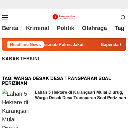
Loncat
Menu
ke
Mobile
Berita
Kriminal
Politik
Olahraga
Tag 
konten
da Kabupaten Bekasi Raih Juara Pertama di Fashion Show Gebr
Headliine News
KABAR TERKINI
TAG:
WARGA DESAK DESA TRANSPARAN SOAL
PERIZINAN
Lahan 5 Hektare di Karangsari Mulai Diurug,
Warga Desak Desa Transparan Soal Perizinan