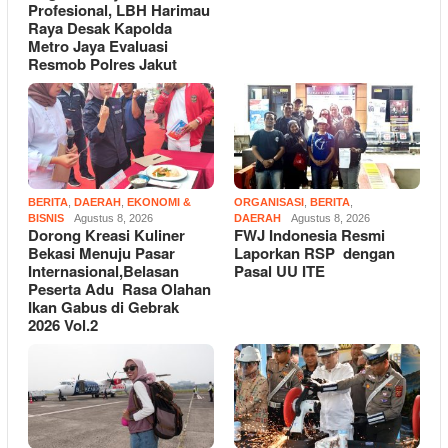
Profesional, LBH Harimau
Raya Desak Kapolda
Metro Jaya Evaluasi
Resmob Polres Jakut
BERITA
,
DAERAH
,
EKONOMI &
ORGANISASI
,
BERITA
,
BISNIS
Agustus 8, 2026
DAERAH
Agustus 8, 2026
Dorong Kreasi Kuliner
FWJ Indonesia Resmi
Bekasi Menuju Pasar
Laporkan RSP dengan
Internasional,Belasan
Pasal UU ITE
Peserta Adu Rasa Olahan
Ikan Gabus di Gebrak
2026 Vol.2