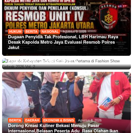
HUKUM
,
BERITA
,
NASIONAL
Agustus 9, 2026
Dugaan Penyidik Tak Profesional, LBH Harimau Raya
Desak Kapolda Metro Jaya Evaluasi Resmob Polres
Jakut
BERITA
,
DAERAH
Agustus 9, 2026
Bapenda Kabupaten Bekasi Raih Juara Pertama di
Fashion Show Gebrak 2026 Vol. 2
BERITA
,
DAERAH
,
EKONOMI & BISNIS
Agustus 8, 2026
Dorong Kreasi Kuliner Bekasi Menuju Pasar
Internasional,Belasan Peserta Adu Rasa Olahan Ikan