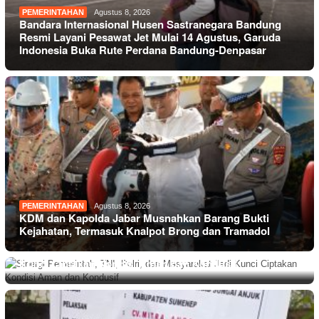
PEMERINTAHAN
Agustus 8, 2026
Bandara Internasional Husen Sastranegara Bandung
Resmi Layani Pesawat Jet Mulai 14 Agustus, Garuda
Indonesia Buka Rute Perdana Bandung-Denpasar
PEMERINTAHAN
Agustus 8, 2026
KDM dan Kapolda Jabar Musnahkan Barang Bukti
Kejahatan, Termasuk Knalpot Brong dan Tramadol
PEMERINTAHAN
Agustus 8, 2026
Sinergi Pemerintah, TNI, Polri, dan Masyarakat Jadi
Kunci Ciptakan Kondisi Aman dan Kondusif