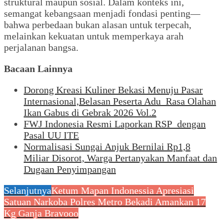
struktural maupun sosial. Dalam konteks ini,
semangat kebangsaan menjadi fondasi penting—
bahwa perbedaan bukan alasan untuk terpecah,
melainkan kekuatan untuk memperkaya arah
perjalanan bangsa.
Bacaan Lainnya
Dorong Kreasi Kuliner Bekasi Menuju Pasar
Internasional,Belasan Peserta Adu Rasa Olahan
Ikan Gabus di Gebrak 2026 Vol.2
FWJ Indonesia Resmi Laporkan RSP dengan
Pasal UU ITE
Normalisasi Sungai Anjuk Bernilai Rp1,8
Miliar Disorot, Warga Pertanyakan Manfaat dan
Dugaan Penyimpangan
Selanjutnya
Ketum Mapan Indonessia Apresiasi
Satuan Narkoba Polres Metro Bekadi Amankan 17
Kg Ganja Bravooo