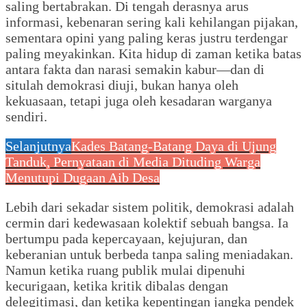
saling bertabrakan. Di tengah derasnya arus
informasi, kebenaran sering kali kehilangan pijakan,
sementara opini yang paling keras justru terdengar
paling meyakinkan. Kita hidup di zaman ketika batas
antara fakta dan narasi semakin kabur—dan di
situlah demokrasi diuji, bukan hanya oleh
kekuasaan, tetapi juga oleh kesadaran warganya
sendiri.
Selanjutnya
Kades Batang-Batang Daya di Ujung
Tanduk, Pernyataan di Media Dituding Warga
Menutupi Dugaan Aib Desa
Lebih dari sekadar sistem politik, demokrasi adalah
cermin dari kedewasaan kolektif sebuah bangsa. Ia
bertumpu pada kepercayaan, kejujuran, dan
keberanian untuk berbeda tanpa saling meniadakan.
Namun ketika ruang publik mulai dipenuhi
kecurigaan, ketika kritik dibalas dengan
delegitimasi, dan ketika kepentingan jangka pendek