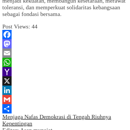
menjadi kekuatan, membangun kesetaraan, merawat
toleransi, dan memperkuat solidaritas kebangsaan
sebagai fondasi bersama.
Post Views:
44
Facebook
Mastodon
Email
WhatsApp
Yahoo
Mail
X
LinkedIn
Gmail
Menjaga Nafas Demokrasi di Tengah Riuhnya
Share
Kepentingan
Editor: Asep munajat