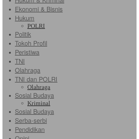
Ekonomi & Bisnis
Hukum
POLRI
Politik
Tokoh Profil
Peristiwa
TNI
Olahraga
TNI dan POLRI
Olahraga
Sosial Budaya
Kriminal
Sosial Budaya
Serba-serbi
Pendidikan
Opini