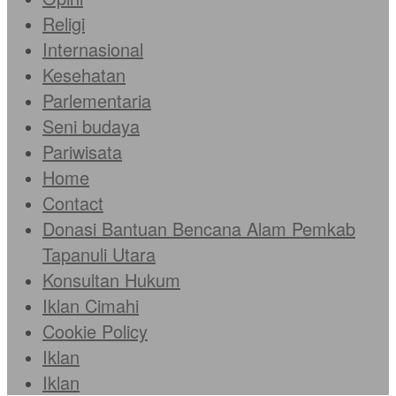
Religi
Internasional
Kesehatan
Parlementaria
Seni budaya
Pariwisata
Home
Contact
Donasi Bantuan Bencana Alam Pemkab
Tapanuli Utara
Konsultan Hukum
Iklan Cimahi
Cookie Policy
Iklan
Iklan