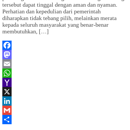
tersebut dapat tinggal dengan aman dan nyaman.
Perhatian dan kepedulian dari pemerintah
diharapkan tidak tebang pilih, melainkan merata
kepada seluruh masyarakat yang benar-benar
membutuhkan, […]
Facebook
Mastodon
Email
WhatsApp
Yahoo
Mail
X
LinkedIn
Gmail
Share