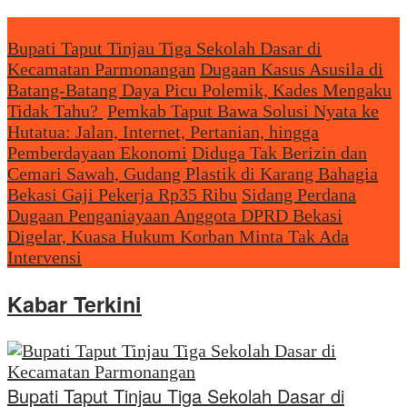
Headliine News
Bupati Taput Tinjau Tiga Sekolah Dasar di
Kecamatan Parmonangan
Dugaan Kasus Asusila di
Batang-Batang Daya Picu Polemik, Kades Mengaku
Tidak Tahu?
Pemkab Taput Bawa Solusi Nyata ke
Hutatua: Jalan, Internet, Pertanian, hingga
Pemberdayaan Ekonomi
Diduga Tak Berizin dan
Cemari Sawah, Gudang Plastik di Karang Bahagia
Bekasi Gaji Pekerja Rp35 Ribu
Sidang Perdana
Dugaan Penganiayaan Anggota DPRD Bekasi
Digelar, Kuasa Hukum Korban Minta Tak Ada
Intervensi
Kabar Terkini
Bupati Taput Tinjau Tiga Sekolah Dasar di