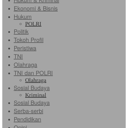
Ekonomi & Bisnis
Hukum
POLRI
Politik
Tokoh Profil
Peristiwa
TNI
Olahraga
TNI dan POLRI
Olahraga
Sosial Budaya
Kriminal
Sosial Budaya
Serba-serbi
Pendidikan
Opini