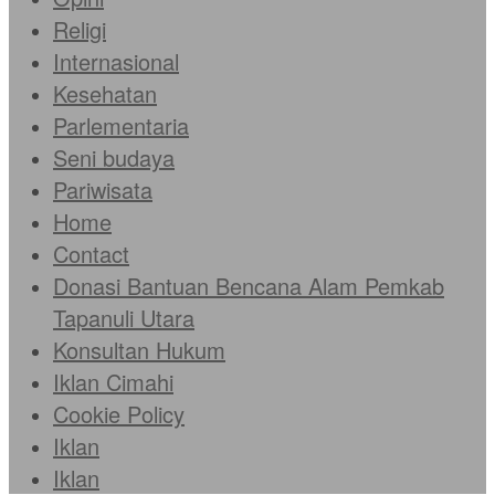
Religi
Internasional
Kesehatan
Parlementaria
Seni budaya
Pariwisata
Home
Contact
Donasi Bantuan Bencana Alam Pemkab
Tapanuli Utara
Konsultan Hukum
Iklan Cimahi
Cookie Policy
Iklan
Iklan