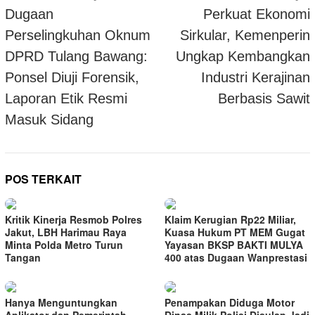
pos
Dugaan
Perkuat Ekonomi
Perselingkuhan Oknum
Sirkular, Kemenperin
DPRD Tulang Bawang:
Ungkap Kembangkan
Ponsel Diuji Forensik,
Industri Kerajinan
Laporan Etik Resmi
Berbasis Sawit
Masuk Sidang
POS TERKAIT
Kritik Kinerja Resmob Polres
Klaim Kerugian Rp22 Miliar,
Jakut, LBH Harimau Raya
Kuasa Hukum PT MEM Gugat
Minta Polda Metro Turun
Yayasan BKSP BAKTI MULYA
Tangan
400 atas Dugaan Wanprestasi
Hanya Menguntungkan
Penampakan Diduga Motor
Aplikator dan Pemerintah,
Dinas Milik Polisi Disulap Jadi