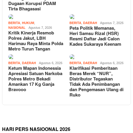
Dugaan Korupsi PDAM
Tirta Bhagasasi
BERITA
,
HUKUM
,
BERITA
,
DAERAH
Agustus 7, 2026
Peta Politik Memanas,
NASIONAL
Agustus 7, 2026
Kritik Kinerja Resmob
Heri Samsu Rizal (HSR)
Polres Jakut, LBH
Resmi Daftar Jadi Calon
Harimau Raya Minta Polda
Kades Sukaraya Keenam
Metro Turun Tangan
BERITA
,
DAERAH
Agustus 6, 2026
BERITA
,
DAERAH
Agustus 6, 2026
Ketum Mapan Indonessia
Klarifikasi Pemberitaan
Apresiasi Satuan Narkoba
Beras Merek “NUR”,
Polres Metro Bekadi
Distributor Tegaskan
Amankan 17 Kg Ganja
Tidak Ada Penimbangan
Bravooo
dan Pengemasan Ulang di
Ruko
HARI PERS NASIOONAL 2026