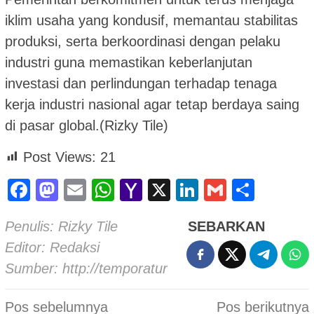
iklim usaha yang kondusif, memantau stabilitas
produksi, serta berkoordinasi dengan pelaku
industri guna memastikan keberlanjutan
investasi dan perlindungan terhadap tenaga
kerja industri nasional agar tetap berdaya saing
di pasar global.(Rizky Tile)
Post Views:
21
Facebook
Mastodon
Email
WhatsApp
Yahoo
X
LinkedIn
Gmail
Shar
Mail
Penulis: Rizky Tile
SEBARKAN
Editor: Redaksi
Sumber:
http://temporatur
Navigasi
Pos sebelumnya
Pos berikutnya