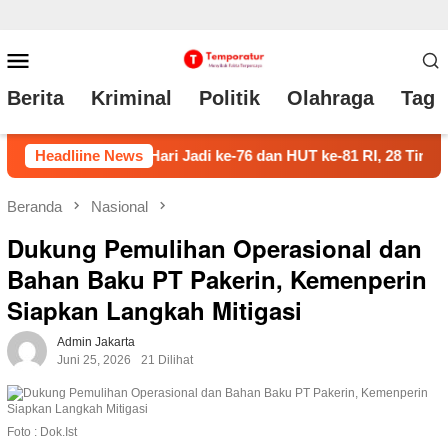
Loncat
Menu
ke
Mobile
Berita
Kriminal
Politik
Olahraga
Tag 
konten
n HUT ke-81 RI, 28 Tim OPD Ikuti Turnamen Futsal Piala Bupati B
Headliine News
Beranda
Nasional
Dukung Pemulihan Operasional dan
Bahan Baku PT Pakerin, Kemenperin
Siapkan Langkah Mitigasi
Admin Jakarta
Juni 25, 2026
21 Dilihat
Foto : Dok.Ist