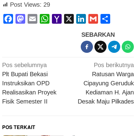
Post Views:
29
Facebook
Mastodon
Email
WhatsApp
Yahoo
X
LinkedIn
Gmail
Shar
Mail
SEBARKAN
Navigasi
Pos sebelumnya
Pos berikutnya
pos
Plt Bupati Bekasi
Ratusan Warga
Instruksikan OPD
Cipayung Geruduk
Realisasikan Proyek
Kediaman H. Ajan
Fisik Semester II
Desak Maju Pilkades
POS TERKAIT