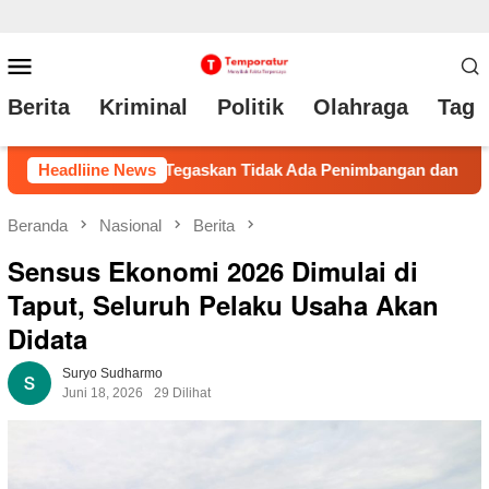
Loncat
Menu
ke
Mobile
Berita
Kriminal
Politik
Olahraga
Tag 
konten
 Ada Penimbangan dan Pengemasan Ulang di Ruko
Headliine News
Kades 
Beranda
Nasional
Berita
Sensus Ekonomi 2026 Dimulai di
Taput, Seluruh Pelaku Usaha Akan
Didata
Suryo Sudharmo
Juni 18, 2026
29 Dilihat