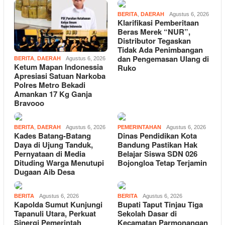
BERITA
,
DAERAH
Agustus 6, 2026
Klarifikasi Pemberitaan
Beras Merek “NUR”,
Distributor Tegaskan
Tidak Ada Penimbangan
dan Pengemasan Ulang di
BERITA
,
DAERAH
Agustus 6, 2026
Ketum Mapan Indonessia
Ruko
Apresiasi Satuan Narkoba
Polres Metro Bekadi
Amankan 17 Kg Ganja
Bravooo
BERITA
,
DAERAH
Agustus 6, 2026
PEMERINTAHAN
Agustus 6, 2026
Kades Batang-Batang
Dinas Pendidikan Kota
Daya di Ujung Tanduk,
Bandung Pastikan Hak
Pernyataan di Media
Belajar Siswa SDN 026
Dituding Warga Menutupi
Bojongloa Tetap Terjamin
Dugaan Aib Desa
BERITA
Agustus 6, 2026
BERITA
Agustus 6, 2026
Kapolda Sumut Kunjungi
Bupati Taput Tinjau Tiga
Tapanuli Utara, Perkuat
Sekolah Dasar di
Sinergi Pemerintah
Kecamatan Parmonangan