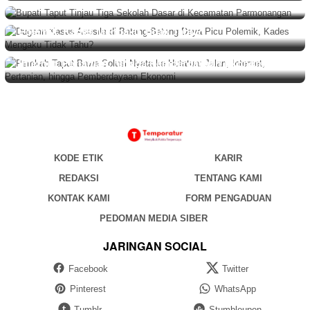
BERITA
,
DAERAH
,
HUKUM
Agustus 6, 2026
Dugaan Kasus Asusila di Batang-Batang Daya Picu
Polemik, Kades Mengaku Tidak Tahu?
BERITA
Agustus 6, 2026
Pemkab Taput Bawa Solusi Nyata ke Hutatua: Jalan,
Internet, Pertanian, hingga Pemberdayaan Ekonomi
KODE ETIK
KARIR
REDAKSI
TENTANG KAMI
KONTAK KAMI
FORM PENGADUAN
PEDOMAN MEDIA SIBER
JARINGAN SOCIAL
Facebook
Twitter
Pinterest
WhatsApp
Tumblr
Stumbleupon