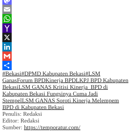
Mastodon
Email
WhatsApp
Yahoo
Mail
X
LinkedIn
Gmail
#Bekasi
#DPMD Kabupaten Bekasi
#LSM
Share
Ganas
Forum BPD
Kinerja BPD
LKPJ BPD Kabupaten
Bekasi
LSM GANAS Kritisi Kinerja BPD di
Kabupaten Bekasi Fungsinya Cuma Jadi
Stempel
LSM GANAS Soroti Kinerja Melempem
BPD di Kabupaten Bekasi
Penulis: Redaksi
Editor: Redaksi
Sumber:
https://temporatur.com/