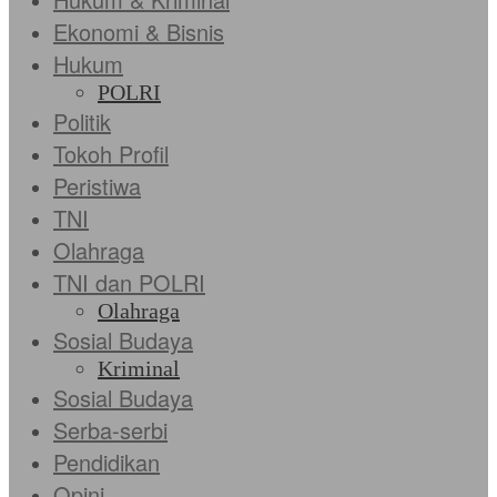
Ekonomi & Bisnis
Hukum
POLRI
Politik
Tokoh Profil
Peristiwa
TNI
Olahraga
TNI dan POLRI
Olahraga
Sosial Budaya
Kriminal
Sosial Budaya
Serba-serbi
Pendidikan
Opini