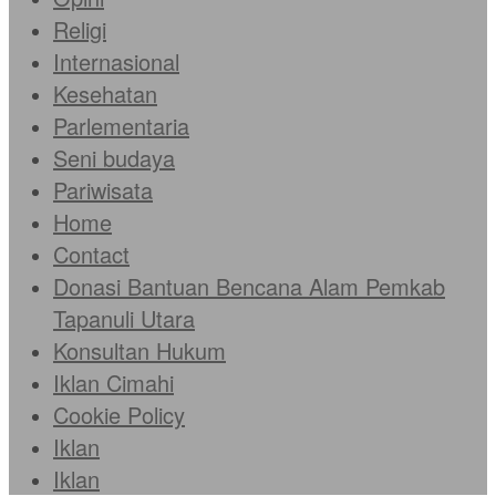
Religi
Internasional
Kesehatan
Parlementaria
Seni budaya
Pariwisata
Home
Contact
Donasi Bantuan Bencana Alam Pemkab
Tapanuli Utara
Konsultan Hukum
Iklan Cimahi
Cookie Policy
Iklan
Iklan