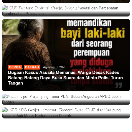
RSUD Tarutung Evaluasi Kinerja, Dorong Inovasi dan
Percepatan Pembenahan Pelayanan
BERITA
,
DAERAH
Agustus 8, 2026
Dugaan Kasus Asusila Memanas, Warga Desak Kades
Batang-Batang Daya Buka Suara dan Minta Polisi Turun
Tangan
BERITA
Agustus 8, 2026
Bupati Taput Perpanjang Tenor PEN, Beban Angsuran
APBD Lebih Ringan
NASIONAL
Agustus 7, 2026
ASPRINDO Genjot Lompatan Ekonomi Desa KDMP dan
Kampung Industri Jadi Motor Pertumbuhan Daerah