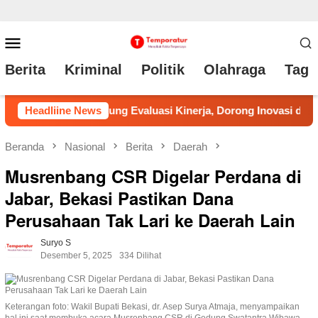
Loncat
Menu
ke
Mobile
Berita
Kriminal
Politik
Olahraga
Tag 
konten
ja, Dorong Inovasi dan Percepatan Pembenahan Pelayanan
Headliine News
Beranda
Nasional
Berita
Daerah
Musrenbang CSR Digelar Perdana di
Jabar, Bekasi Pastikan Dana
Perusahaan Tak Lari ke Daerah Lain
Suryo S
Desember 5, 2025
334 Dilihat
Keterangan foto: Wakil Bupati Bekasi, dr. Asep Surya Atmaja, menyampaikan