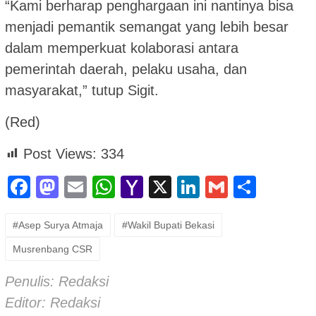
“Kami berharap penghargaan ini nantinya bisa
menjadi pemantik semangat yang lebih besar
dalam memperkuat kolaborasi antara
pemerintah daerah, pelaku usaha, dan
masyarakat,” tutup Sigit.
(Red)
Post Views:
334
Facebook
Mastodon
Email
WhatsApp
Yahoo
X
LinkedIn
Gmail
Shar
Mail
#Asep Surya Atmaja
#Wakil Bupati Bekasi
Musrenbang CSR
Penulis: Redaksi
Editor: Redaksi