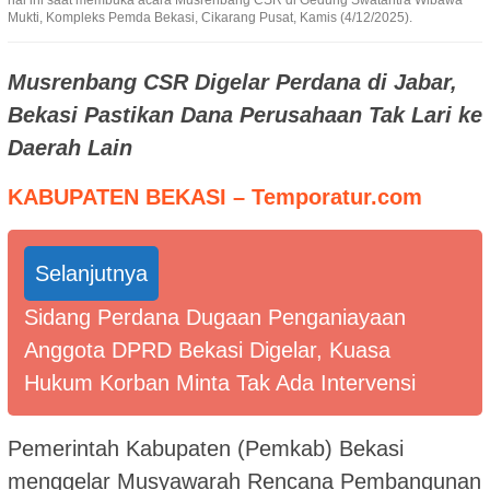
hal ini saat membuka acara Musrenbang CSR di Gedung Swatantra Wibawa
Mukti, Kompleks Pemda Bekasi, Cikarang Pusat, Kamis (4/12/2025).
Musrenbang CSR Digelar Perdana di Jabar,
Bekasi Pastikan Dana Perusahaan Tak Lari ke
Daerah Lain
KABUPATEN BEKASI – Temporatur.com
Selanjutnya
Sidang Perdana Dugaan Penganiayaan
Anggota DPRD Bekasi Digelar, Kuasa
Hukum Korban Minta Tak Ada Intervensi
Pemerintah Kabupaten (Pemkab) Bekasi
menggelar Musyawarah Rencana Pembangunan