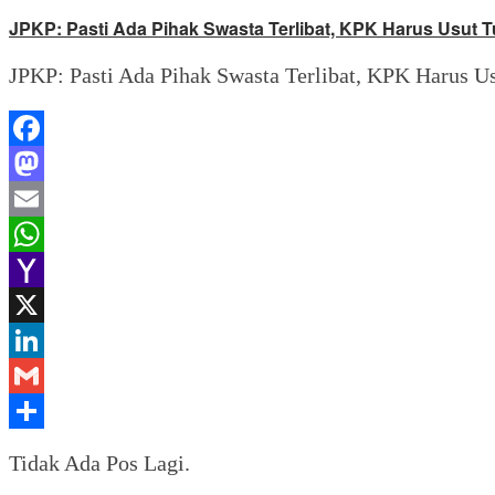
JPKP: Pasti Ada Pihak Swasta Terlibat, KPK Harus Usut T
JPKP: Pasti Ada Pihak Swasta Terlibat, KPK Harus Us
Facebook
Mastodon
Email
WhatsApp
Yahoo
Mail
X
LinkedIn
Gmail
Share
Tidak Ada Pos Lagi.