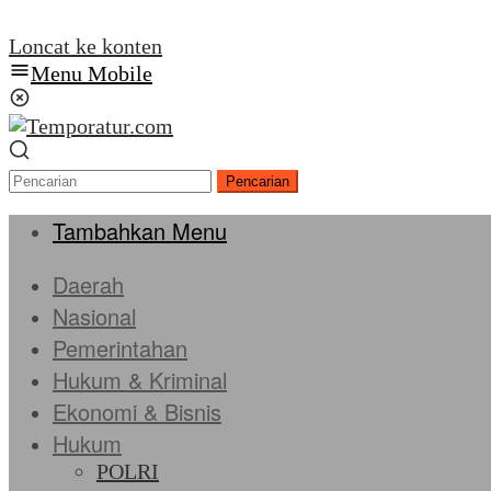
Loncat ke konten
Menu Mobile
Pencarian
Tambahkan Menu
Daerah
Nasional
Pemerintahan
Hukum & Kriminal
Ekonomi & Bisnis
Hukum
POLRI