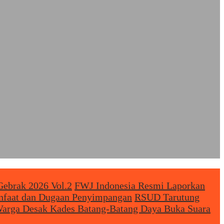
Gebrak 2026 Vol.2
FWJ Indonesia Resmi Laporkan
anfaat dan Dugaan Penyimpangan
RSUD Tarutung
arga Desak Kades Batang-Batang Daya Buka Suara