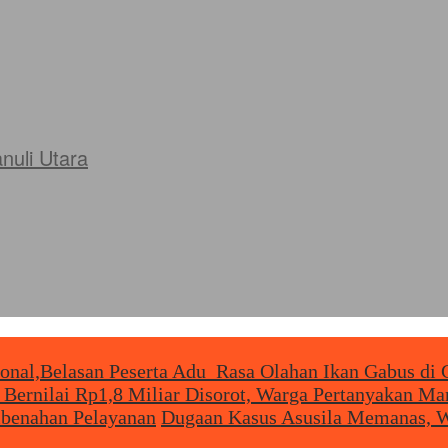
uli Utara
ional,Belasan Peserta Adu Rasa Olahan Ikan Gabus di 
 Bernilai Rp1,8 Miliar Disorot, Warga Pertanyakan M
mbenahan Pelayanan
Dugaan Kasus Asusila Memanas, W