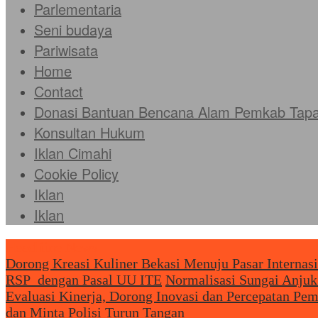
Parlementaria
Seni budaya
Pariwisata
Home
Contact
Donasi Bantuan Bencana Alam Pemkab Tapan
Konsultan Hukum
Iklan Cimahi
Cookie Policy
Iklan
Iklan
Headliine News
Dorong Kreasi Kuliner Bekasi Menuju Pasar Internas
RSP dengan Pasal UU ITE
Normalisasi Sungai Anjuk
Evaluasi Kinerja, Dorong Inovasi dan Percepatan Pe
dan Minta Polisi Turun Tangan