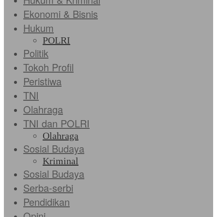
Ekonomi & Bisnis
Hukum
POLRI
Politik
Tokoh Profil
Peristiwa
TNI
Olahraga
TNI dan POLRI
Olahraga
Sosial Budaya
Kriminal
Sosial Budaya
Serba-serbi
Pendidikan
Opini