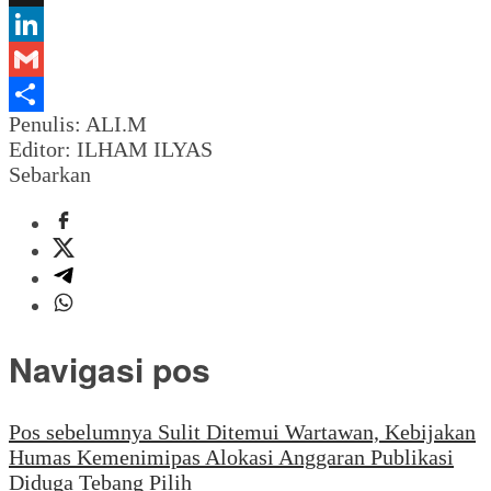
Mail
X
LinkedIn
Gmail
Penulis: ALI.M
Share
Editor: ILHAM ILYAS
Sebarkan
Navigasi pos
Pos sebelumnya
Sulit Ditemui Wartawan, Kebijakan
Humas Kemenimipas Alokasi Anggaran Publikasi
Diduga Tebang Pilih