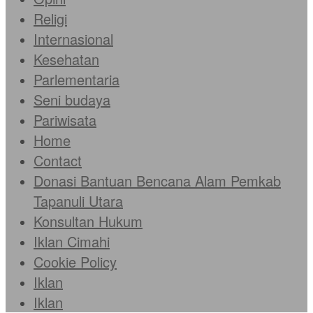
Religi
Internasional
Kesehatan
Parlementaria
Seni budaya
Pariwisata
Home
Contact
Donasi Bantuan Bencana Alam Pemkab
Tapanuli Utara
Konsultan Hukum
Iklan Cimahi
Cookie Policy
Iklan
Iklan