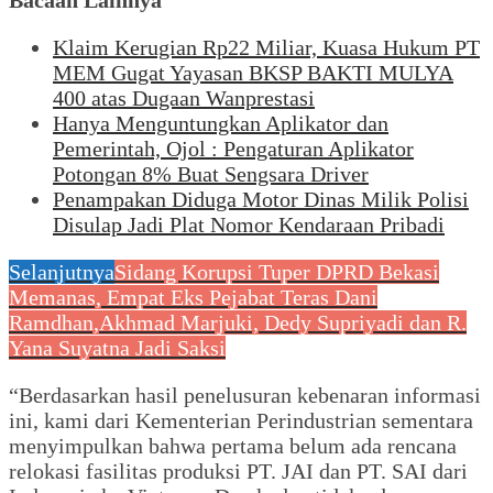
Klaim Kerugian Rp22 Miliar, Kuasa Hukum PT
MEM Gugat Yayasan BKSP BAKTI MULYA
400 atas Dugaan Wanprestasi
Hanya Menguntungkan Aplikator dan
Pemerintah, Ojol : Pengaturan Aplikator
Potongan 8% Buat Sengsara Driver
Penampakan Diduga Motor Dinas Milik Polisi
Disulap Jadi Plat Nomor Kendaraan Pribadi
Selanjutnya
Sidang Korupsi Tuper DPRD Bekasi
Memanas, Empat Eks Pejabat Teras Dani
Ramdhan,Akhmad Marjuki, Dedy Supriyadi dan R.
Yana Suyatna Jadi Saksi
“Berdasarkan hasil penelusuran kebenaran informasi
ini, kami dari Kementerian Perindustrian sementara
menyimpulkan bahwa pertama belum ada rencana
relokasi fasilitas produksi PT. JAI dan PT. SAI dari