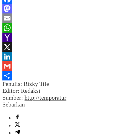
Facebook
Mastodon
Email
WhatsApp
Yahoo
Mail
X
LinkedIn
Gmail
Penulis: Rizky Tile
Share
Editor: Redaksi
Sumber:
http://temporatur
Sebarkan