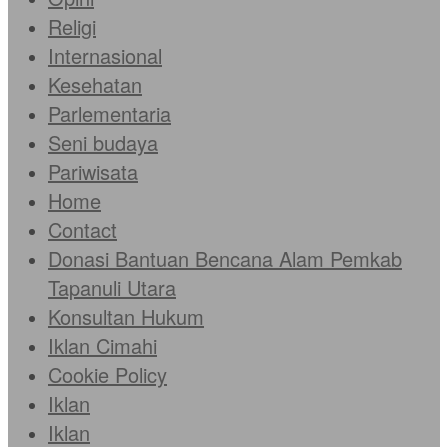
Religi
Internasional
Kesehatan
Parlementaria
Seni budaya
Pariwisata
Home
Contact
Donasi Bantuan Bencana Alam Pemkab
Tapanuli Utara
Konsultan Hukum
Iklan Cimahi
Cookie Policy
Iklan
Iklan