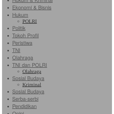
Ekonomi & Bisnis
Hukum
POLRI
Politik
Tokoh Profil
Peristiwa
TNI
Olahraga
TNI dan POLRI
Olahraga
Sosial Budaya
Kriminal
Sosial Budaya
Serba-serbi
Pendidikan
Opini