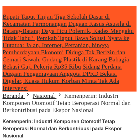
Headliine News
Bupati Taput Tinjau Tiga Sekolah Dasar di
Kecamatan Parmonangan
Dugaan Kasus Asusila di
Batang-Batang Daya Picu Polemik, Kades Mengaku
Tidak Tahu?
Pemkab Taput Bawa Solusi Nyata ke
Hutatua: Jalan, Internet, Pertanian, hingga
Pemberdayaan Ekonomi
Diduga Tak Berizin dan
Cemari Sawah, Gudang Plastik di Karang Bahagia
Bekasi Gaji Pekerja Rp35 Ribu
Sidang Perdana
Dugaan Penganiayaan Anggota DPRD Bekasi
Digelar, Kuasa Hukum Korban Minta Tak Ada
Intervensi
Beranda
Nasional
Kemenperin: Industri
Komponen Otomotif Tetap Beroperasi Normal dan
Berkontribusi pada Ekspor Nasional
Kemenperin: Industri Komponen Otomotif Tetap
Beroperasi Normal dan Berkontribusi pada Ekspor
Nasional