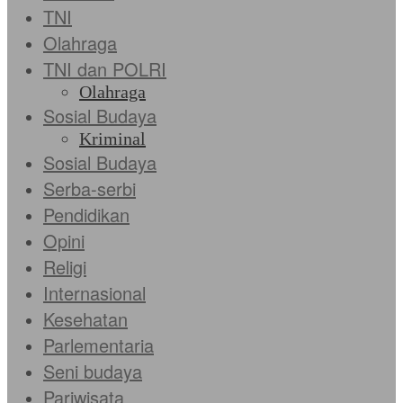
TNI
Olahraga
TNI dan POLRI
Olahraga
Sosial Budaya
Kriminal
Sosial Budaya
Serba-serbi
Pendidikan
Opini
Religi
Internasional
Kesehatan
Parlementaria
Seni budaya
Pariwisata