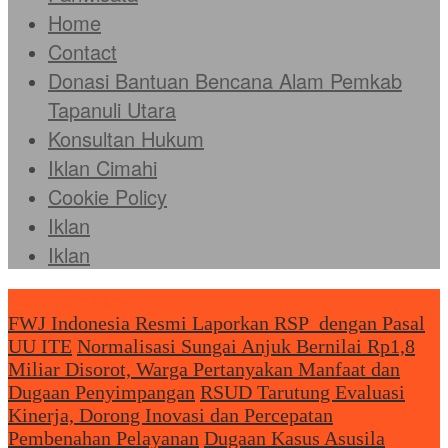
Home
Contact
Donasi Bantuan Bencana Alam Pemkab
Tapanuli Utara
Konsultan Hukum
Iklan Cimahi
Cookie Policy
Iklan
Iklan
Headliine News
FWJ Indonesia Resmi Laporkan RSP dengan Pasal
UU ITE
Normalisasi Sungai Anjuk Bernilai Rp1,8
Miliar Disorot, Warga Pertanyakan Manfaat dan
Dugaan Penyimpangan
RSUD Tarutung Evaluasi
Kinerja, Dorong Inovasi dan Percepatan
Pembenahan Pelayanan
Dugaan Kasus Asusila