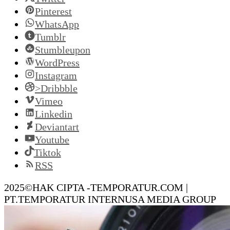
Pinterest
WhatsApp
Tumblr
Stumbleupon
WordPress
Instagram
>Dribbble
Vimeo
Linkedin
Deviantart
Youtube
Tiktok
RSS
2025©HAK CIPTA -TEMPORATUR.COM |
PT.TEMPORATUR INTERNUSA MEDIA GROUP