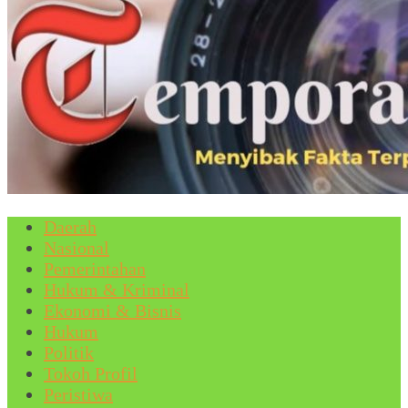
Daerah
Nasional
Pemerintahan
Hukum & Kriminal
Ekonomi & Bisnis
Hukum
Politik
Tokoh Profil
Peristiwa