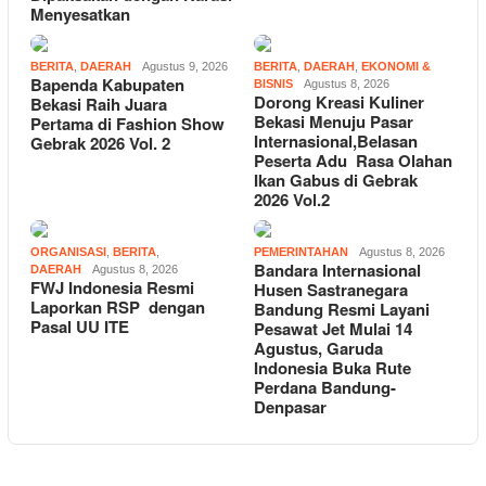
Menyesatkan
BERITA
,
DAERAH
Agustus 9, 2026
BERITA
,
DAERAH
,
EKONOMI &
Bapenda Kabupaten
BISNIS
Agustus 8, 2026
Dorong Kreasi Kuliner
Bekasi Raih Juara
Bekasi Menuju Pasar
Pertama di Fashion Show
Internasional,Belasan
Gebrak 2026 Vol. 2
Peserta Adu Rasa Olahan
Ikan Gabus di Gebrak
2026 Vol.2
ORGANISASI
,
BERITA
,
PEMERINTAHAN
Agustus 8, 2026
Bandara Internasional
DAERAH
Agustus 8, 2026
FWJ Indonesia Resmi
Husen Sastranegara
Laporkan RSP dengan
Bandung Resmi Layani
Pasal UU ITE
Pesawat Jet Mulai 14
Agustus, Garuda
Indonesia Buka Rute
Perdana Bandung-
Denpasar