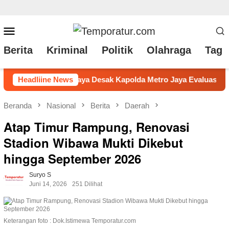
Loncat
Menu
ke
Mobile
Berita
Kriminal
Politik
Olahraga
Tag 
konten
Metro Jaya Evaluasi Resmob Polres Jakut
Headliine News
Bapenda Kabu
Beranda
Nasional
Berita
Daerah
Atap Timur Rampung, Renovasi
Stadion Wibawa Mukti Dikebut
hingga September 2026
Suryo S
Juni 14, 2026
251 Dilihat
Keterangan foto : Dok.Istimewa Temporatur.com