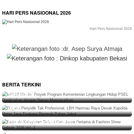
HARI PERS NASIOONAL 2026
Hari Pers Nasioonal 2026
NASIONAL
Agustus 9, 2026
WALHI Menilai Proyek Program Kementerian
BERITA TERKINI
Lingkungan Hidup PSEL Dipaksakan dengan Narasi
HUKUM
,
BERITA
,
NASIONAL
Agustus 9, 2026
Menyesatkan
Dugaan Penyidik Tak Profesional, LBH Harimau Raya
Desak Kapolda Metro Jaya Evaluasi Resmob Polres
Jakut
BERITA
,
DAERAH
Agustus 9, 2026
Bapenda Kabupaten Bekasi Raih Juara Pertama di
BERITA
,
DAERAH
,
EKONOMI & BISNIS
Agustus 8, 2026
Fashion Show Gebrak 2026 Vol. 2
Dorong Kreasi Kuliner Bekasi Menuju Pasar
Internasional,Belasan Peserta Adu Rasa Olahan Ikan
ORGANISASI
,
BERITA
,
DAERAH
Agustus 8, 2026