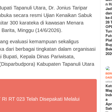
n H
upati Tapanuli Utara, Dr. Jonius Taripar
Jad
da
embuka secara resmi Ujian Kenaikan Sabuk
ke-
28 
kitar 300 karateka di kawasan Menara
OPD
Barita, Minggu (14/6/2026).
Tu
Fut
Pia
ajang evaluasi kemampuan sekaligus
Bup
Bek
a dari berbagai tingkatan dalam organisasi
202
 Bupati, Kepala Dinas Pariwisata,
Disparbudpora) Kabupaten Tapanuli Utara
BER
DAE
ustus
Ke
Ma
Ind
I RT 023 Telah Disepakati Melalui
a
Apr
Sat