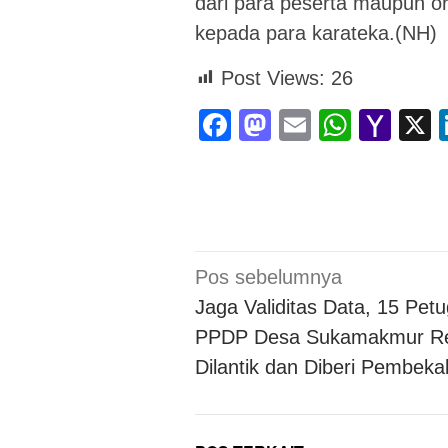
dari para peserta maupun o
kepada para karateka.(NH)
Post Views:
26
Facebook
Mastodon
Email
Whats
Yah
Mai
Navigasi
Pos sebelumnya
pos
Jaga Validitas Data, 15 Pet
PPDP Desa Sukamakmur R
Dilantik dan Diberi Pembeka