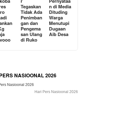
koba
r
Pernyataa
res
Tegaskan
n di Media
ro
Tidak Ada
Dituding
adi
Penimban
Warga
ankan
gan dan
Menutupi
Kg
Pengema
Dugaan
ja
san Ulang
Aib Desa
avooo
di Ruko
 PERS NASIOONAL 2026
Hari Pers Nasioonal 2026