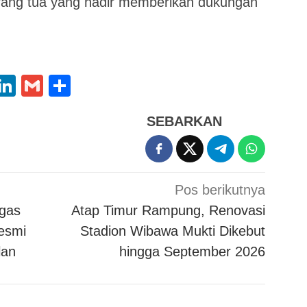
rang tua yang hadir memberikan dukungan
App
oo
X
LinkedIn
Gmail
Share
l
SEBARKAN
Pos berikutnya
ugas
Atap Timur Rampung, Renovasi
esmi
Stadion Wibawa Mukti Dikebut
lan
hingga September 2026