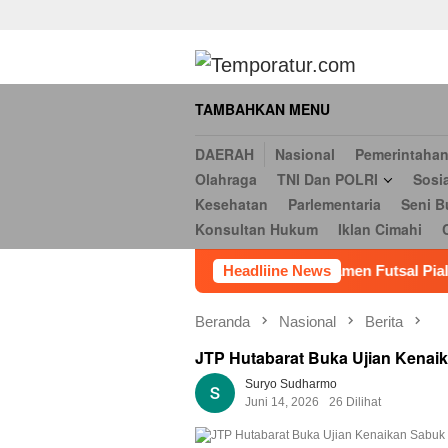
Daerah
Nasional
Pemerintahan
Hukum & Kriminal
Ekonomi
Loncat
serbi
Pendidikan
Opini
Religi
Internasional
Kesehatan
ke
Hukum
Iklan Cimahi
Cookie Policy
Iklan
Iklan
konten
TAMBAHKAN MENU
DAERAH
Nasional
Pemerintaha
Olahraga
TNI Dan POLRI
Sosi
Kesehatan
Parlementaria
Seni B
Konsultan Hukum
Iklan Cimahi
81 RI, 28 Tim OPD Ikuti Turnamen Futsal Piala Bupati Bekasi 20
Headliine News
Beranda
Nasional
Berita
JTP Hutabarat Buka Ujian Kenai
Suryo Sudharmo
Juni 14, 2026
26 Dilihat