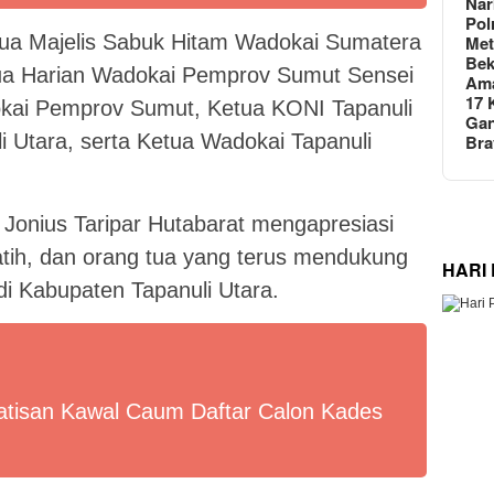
Nar
Pol
etua Majelis Sabuk Hitam Wadokai Sumatera
Met
Bek
tua Harian Wadokai Pemprov Sumut Sensei
Am
17 
okai Pemprov Sumut, Ketua KONI Tapanuli
Gan
 Utara, serta Ketua Wadokai Tapanuli
Br
Jonius Taripar Hutabarat mengapresiasi
atih, dan orang tua yang terus mendukung
HARI
i Kabupaten Tapanuli Utara.
tisan Kawal Caum Daftar Calon Kades