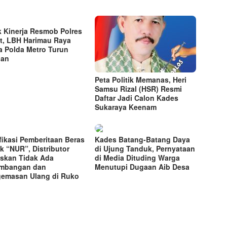
ik Kinerja Resmob Polres
t, LBH Harimau Raya
a Polda Metro Turun
gan
Peta Politik Memanas, Heri
Samsu Rizal (HSR) Resmi
Daftar Jadi Calon Kades
Sukaraya Keenam
ifikasi Pemberitaan Beras
Kades Batang-Batang Daya
k “NUR”, Distributor
di Ujung Tanduk, Pernyataan
skan Tidak Ada
di Media Dituding Warga
imbangan dan
Menutupi Dugaan Aib Desa
emasan Ulang di Ruko