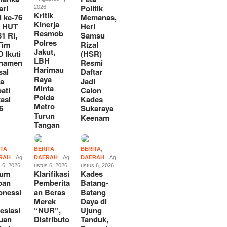
ari
Politik
2026
Kritik
i ke-76
Memanas,
Kinerja
n HUT
Heri
Resmob
81 RI,
Samsu
Polres
Tim
Rizal
Jakut,
 Ikuti
(HSR)
LBH
rnamen
Resmi
Harimau
sal
Daftar
Raya
la
Jadi
Minta
ati
Calon
Polda
asi
Kades
Metro
6
Sukaraya
Turun
Keenam
Tangan
ITA
,
BERITA
,
BERITA
,
RAH
Ag
DAERAH
Ag
DAERAH
Ag
 6, 2026
ustus 6, 2026
ustus 6, 2026
tum
Klarifikasi
Kades
pan
Pemberita
Batang-
onessi
an Beras
Batang
Merek
Daya di
esiasi
“NUR”,
Ujung
uan
Distributo
Tanduk,