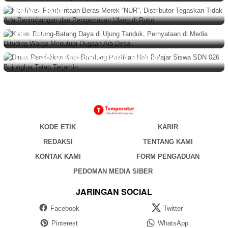
Tegaskan Tidak Ada Penimbangan dan Pengemasan
BERITA
,
DAERAH
Agustus 6, 2026
Ulang di Ruko
Kades Batang-Batang Daya di Ujung Tanduk,
Pernyataan di Media Dituding Warga Menutupi Dugaan
Aib Desa
PEMERINTAHAN
Agustus 6, 2026
Dinas Pendidikan Kota Bandung Pastikan Hak Belajar
Siswa SDN 026 Bojongloa Tetap Terjamin
KODE ETIK
KARIR
REDAKSI
TENTANG KAMI
KONTAK KAMI
FORM PENGADUAN
PEDOMAN MEDIA SIBER
JARINGAN SOCIAL
Facebook
Twitter
Pinterest
WhatsApp