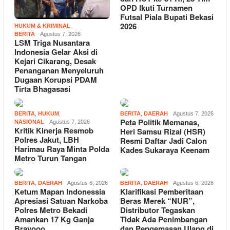
OPD Ikuti Turnamen
Futsal Piala Bupati Bekasi
2026
HUKUM & KRIMINAL
,
BERITA
Agustus 7, 2026
LSM Triga Nusantara
Indonesia Gelar Aksi di
Kejari Cikarang, Desak
Penanganan Menyeluruh
Dugaan Korupsi PDAM
Tirta Bhagasasi
BERITA
,
HUKUM
,
BERITA
,
DAERAH
Agustus 7, 2026
Peta Politik Memanas,
NASIONAL
Agustus 7, 2026
Kritik Kinerja Resmob
Heri Samsu Rizal (HSR)
Polres Jakut, LBH
Resmi Daftar Jadi Calon
Harimau Raya Minta Polda
Kades Sukaraya Keenam
Metro Turun Tangan
BERITA
,
DAERAH
Agustus 6, 2026
BERITA
,
DAERAH
Agustus 6, 2026
Ketum Mapan Indonessia
Klarifikasi Pemberitaan
Apresiasi Satuan Narkoba
Beras Merek “NUR”,
Polres Metro Bekadi
Distributor Tegaskan
Amankan 17 Kg Ganja
Tidak Ada Penimbangan
Bravooo
dan Pengemasan Ulang di