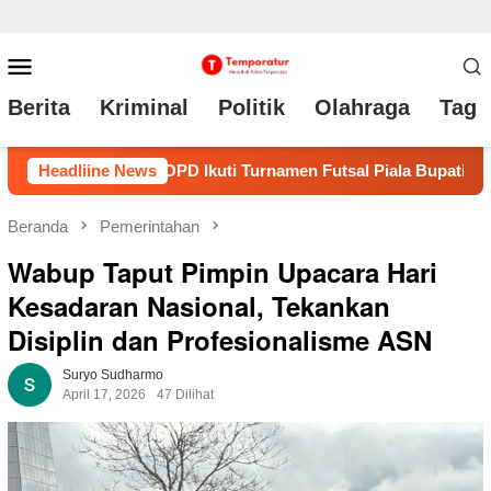
Loncat
Menu
ke
Mobile
Berita
Kriminal
Politik
Olahraga
Tag 
konten
 Piala Bupati Bekasi 2026
Headliine News
Kritik Kinerja Resmob Polre
Beranda
Pemerintahan
Wabup Taput Pimpin Upacara Hari
Kesadaran Nasional, Tekankan
Disiplin dan Profesionalisme ASN
Suryo Sudharmo
April 17, 2026
47 Dilihat