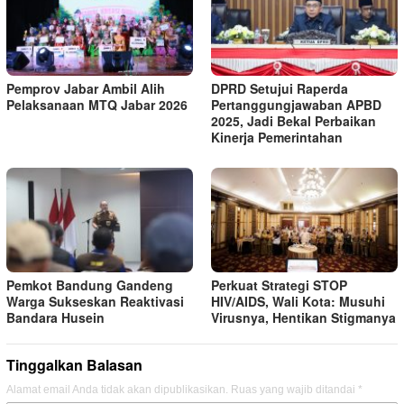
Pemprov Jabar Ambil Alih
DPRD Setujui Raperda
Pelaksanaan MTQ Jabar 2026
Pertanggungjawaban APBD
2025, Jadi Bekal Perbaikan
Kinerja Pemerintahan
Pemkot Bandung Gandeng
Perkuat Strategi STOP
Warga Sukseskan Reaktivasi
HIV/AIDS, Wali Kota: Musuhi
Bandara Husein
Virusnya, Hentikan Stigmanya
Tinggalkan Balasan
Alamat email Anda tidak akan dipublikasikan.
Ruas yang wajib ditandai
*