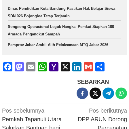
Dinas Pendidikan Kota Bandung Pastikan Hak Belajar Siswa
SDN 026 Bojongloa Tetap Terjamin
Songsong Operasional Legok Nangka, Pemkot Siapkan 100
Armada Pengangkut Sampah
Pemprov Jabar Ambil Alih Pelaksanaan MTQ Jabar 2026
Facebook
Mastodon
Email
WhatsApp
Yahoo
X
LinkedIn
Gmail
Shar
Mail
SEBARKAN
Navigasi
Pos sebelumnya
Pos berikutnya
pos
Pemkab Tapanuli Utara
DPP ARUN Dorong
Salurkan Bantuan bagi
Percepatan