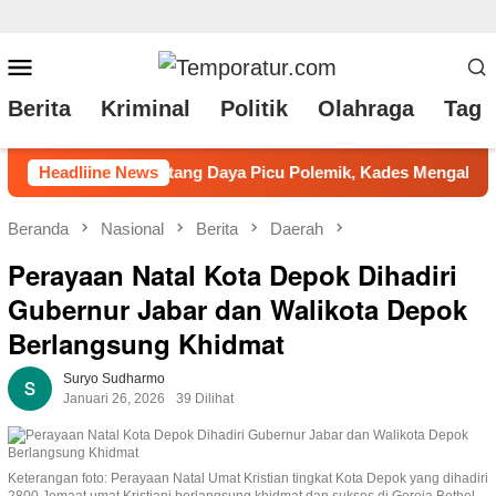
Loncat
Menu
ke
Mobile
Berita
Kriminal
Politik
Olahraga
Tag 
konten
olemik, Kades Mengaku Tidak Tahu?
Headliine News
Pemkab Taput Bawa 
Beranda
Nasional
Berita
Daerah
Perayaan Natal Kota Depok Dihadiri
Gubernur Jabar dan Walikota Depok
Berlangsung Khidmat
Suryo Sudharmo
Januari 26, 2026
39 Dilihat
Keterangan foto: Perayaan Natal Umat Kristian tingkat Kota Depok yang dihadiri