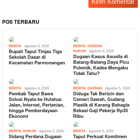
POS TERBARU
BERITA
Agustus 6, 2026
BERITA
,
DAERAH
,
Bupati Taput Tinjau Tiga
HUKUM
Agustus 6, 2026
Dugaan Kasus Asusila di
Sekolah Dasar di
Batang-Batang Daya Picu
Kecamatan Parmonangan
Polemik, Kades Mengaku
Tidak Tahu?
BERITA
Agustus 6, 2026
BERITA
,
DAERAH
Agustus 5, 2026
Pemkab Taput Bawa
Diduga Tak Berizin dan
Solusi Nyata ke Hutatua:
Cemari Sawah, Gudang
Jalan, Internet, Pertanian,
Plastik di Karang Bahagia
hingga Pemberdayaan
Bekasi Gaji Pekerja Rp35
Ekonomi
Ribu
BERITA
,
HUKUM
Agustus 5, 2026
BERITA
Agustus 5, 2026
Sidang Perdana Dugaan
Taput Perkuat Komitmen