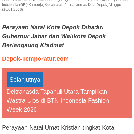
2800 Jemaat umat Kristiani berlangsung khidmat dan sukses di Gereja Bethel
Indonesia (GBI) Kamboja, Kecamatan Pancoranmas Kota Depok, Minggu
(25/01/2026)
Perayaan Natal Kota Depok Dihadiri
Gubernur Jabar dan Walikota Depok
Berlangsung Khidmat
Depok-Temporatur.com
Selanjutnya
Dekranasda Tapanuli Utara Tampilkan
Wastra Ulos di BTN Indonesia Fashion
Week 2026
Perayaan Natal Umat Kristian tingkat Kota