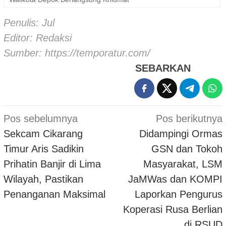
Penulis: Jul
Editor: Redaksi
Sumber:
https://temporatur.com/
SEBARKAN
Navigasi
Pos sebelumnya
Pos berikutnya
pos
Sekcam Cikarang
Didampingi Ormas
Timur Aris Sadikin
GSN dan Tokoh
Prihatin Banjir di Lima
Masyarakat, LSM
Wilayah, Pastikan
JaMWas dan KOMPI
Penanganan Maksimal
Laporkan Pengurus
Koperasi Rusa Berlian
di RSUD