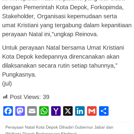
dengan Pemerintah Kota Depok, Forkopimda,
Stakeholder, Organisasi kepemudaan serta
umat Kristiani yang tergabung dalam kepanitiaan
perayaan Natal ini,”ungkap Reinova.
Untuk perayaan Natal bersama Umat Kristiani
Kota Depok kedepannya direncanakan akan
dilaksanakan secara rutin setiap tahunnya,”
Pungkasnya.
(jul)
Post Views:
39
Facebook
Mastodon
Email
WhatsApp
Yahoo
X
LinkedIn
Gmail
Shar
Mail
Perayaan Natal Kota Depok Dihadiri Gubernur Jabar dan
Walikota Depok Berlangsung Khidmat