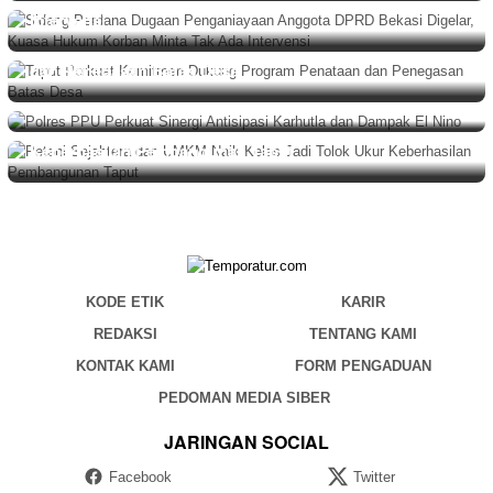
Intervensi
BERITA
Agustus 5, 2026
Taput Perkuat Komitmen Dukung Program Penataan
BERITA
,
DAERAH
Agustus 5, 2026
dan Penegasan Batas Desa
Polres PPU Perkuat Sinergi Antisipasi Karhutla dan
Dampak El Nino
BERITA
Agustus 4, 2026
Petani Sejahtera dan UMKM Naik Kelas Jadi Tolok Ukur
Keberhasilan Pembangunan Taput
KODE ETIK
KARIR
REDAKSI
TENTANG KAMI
KONTAK KAMI
FORM PENGADUAN
PEDOMAN MEDIA SIBER
JARINGAN SOCIAL
Facebook
Twitter