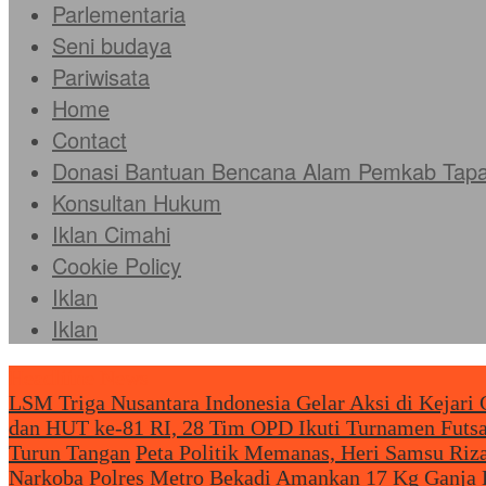
Parlementaria
Seni budaya
Pariwisata
Home
Contact
Donasi Bantuan Bencana Alam Pemkab Tapan
Konsultan Hukum
Iklan Cimahi
Cookie Policy
Iklan
Iklan
Headliine News
LSM Triga Nusantara Indonesia Gelar Aksi di Kejar
dan HUT ke-81 RI, 28 Tim OPD Ikuti Turnamen Futsal
Turun Tangan
Peta Politik Memanas, Heri Samsu Riz
Narkoba Polres Metro Bekadi Amankan 17 Kg Ganja