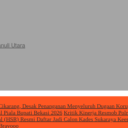
uli Utara
i Cikarang, Desak Penanganan Menyeluruh Dugaan Kor
 Piala Bupati Bekasi 2026
Kritik Kinerja Resmob Pol
al (HSR) Resmi Daftar Jadi Calon Kades Sukaraya Ke
 Bravooo