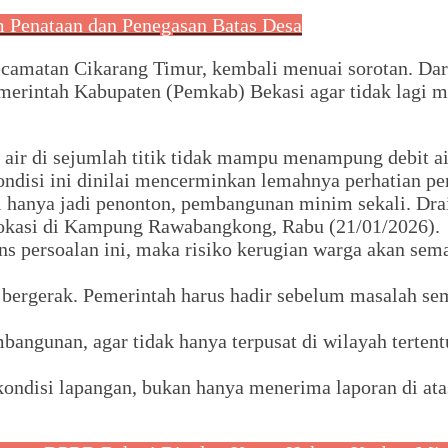
 Penataan dan Penegasan Batas Desa
ecamatan Cikarang Timur, kembali menuai sorotan. Dar
emerintah Kabupaten (Pemkab) Bekasi agar tidak lagi 
air di sejumlah titik tidak mampu menampung debit air
disi ini dinilai mencerminkan lemahnya perhatian pem
ami hanya jadi penonton, pembangunan minim sekali. Dr
lokasi di Kampung Rawabangkong, Rabu (21/01/2026).
s persoalan ini, maka risiko kerugian warga akan semak
 bergerak. Pemerintah harus hadir sebelum masalah sem
gunan, agar tidak hanya terpusat di wilayah tertentu 
kondisi lapangan, bukan hanya menerima laporan di a