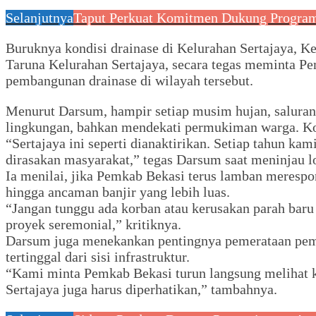
Selanjutnya
Taput Perkuat Komitmen Dukung Program
Buruknya kondisi drainase di Kelurahan Sertajaya, K
Taruna Kelurahan Sertajaya, secara tegas meminta P
pembangunan drainase di wilayah tersebut.
Menurut Darsum, hampir setiap musim hujan, saluran 
lingkungan, bahkan mendekati permukiman warga. Kon
“Sertajaya ini seperti dianaktirikan. Setiap tahun k
dirasakan masyarakat,” tegas Darsum saat meninjau 
Ia menilai, jika Pemkab Bekasi terus lamban merespon
hingga ancaman banjir yang lebih luas.
“Jangan tunggu ada korban atau kerusakan parah baru
proyek seremonial,” kritiknya.
Darsum juga menekankan pentingnya pemerataan pemban
tertinggal dari sisi infrastruktur.
“Kami minta Pemkab Bekasi turun langsung melihat 
Sertajaya juga harus diperhatikan,” tambahnya.