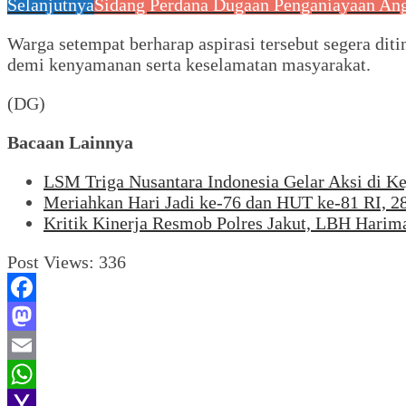
Selanjutnya
Sidang Perdana Dugaan Penganiayaan Ang
Warga setempat berharap aspirasi tersebut segera ditin
demi kenyamanan serta keselamatan masyarakat.
(DG)
Bacaan Lainnya
LSM Triga Nusantara Indonesia Gelar Aksi di 
Meriahkan Hari Jadi ke-76 dan HUT ke-81 RI, 2
Kritik Kinerja Resmob Polres Jakut, LBH Hari
Post Views:
336
Facebook
Mastodon
Email
WhatsApp