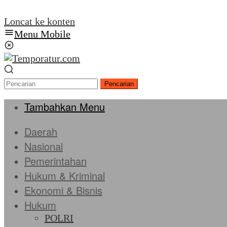
Loncat ke konten
Menu Mobile
Pencarian
Tambahkan Menu
Daerah
Nasional
Pemerintahan
Hukum & Kriminal
Ekonomi & Bisnis
Hukum
POLRI