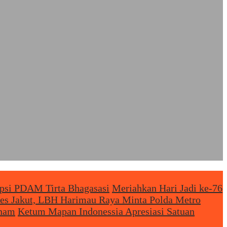
upsi PDAM Tirta Bhagasasi
Meriahkan Hari Jadi ke-76
res Jakut, LBH Harimau Raya Minta Polda Metro
enam
Ketum Mapan Indonessia Apresiasi Satuan