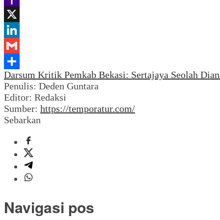
Yahoo
Mail
X
LinkedIn
Gmail
Darsum Kritik Pemkab Bekasi: Sertajaya Seolah Dian
Share
Penulis: Deden Guntara
Editor: Redaksi
Sumber:
https://temporatur.com/
Sebarkan
Navigasi pos