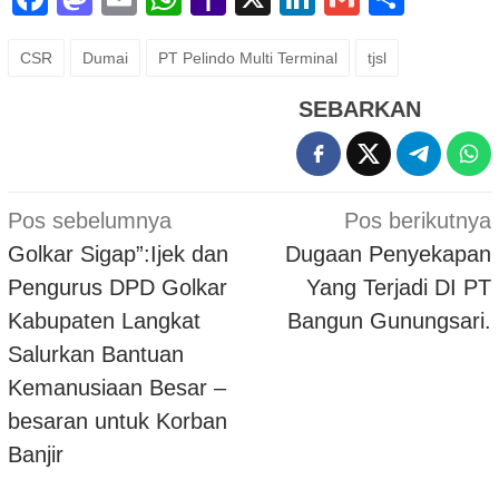
Mail
CSR
Dumai
PT Pelindo Multi Terminal
tjsl
SEBARKAN
Navigasi
Pos sebelumnya
Pos berikutnya
pos
Golkar Sigap”:Ijek dan
Dugaan Penyekapan
Pengurus DPD Golkar
Yang Terjadi DI PT
Kabupaten Langkat
Bangun Gunungsari.
Salurkan Bantuan
Kemanusiaan Besar –
besaran untuk Korban
Banjir