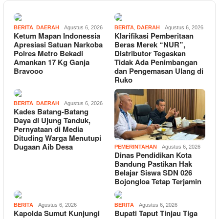
BERITA
,
DAERAH
Agustus 6, 2026
BERITA
,
DAERAH
Agustus 6, 2026
Ketum Mapan Indonessia
Klarifikasi Pemberitaan
Apresiasi Satuan Narkoba
Beras Merek “NUR”,
Polres Metro Bekadi
Distributor Tegaskan
Amankan 17 Kg Ganja
Tidak Ada Penimbangan
Bravooo
dan Pengemasan Ulang di
Ruko
BERITA
,
DAERAH
Agustus 6, 2026
Kades Batang-Batang
Daya di Ujung Tanduk,
Pernyataan di Media
Dituding Warga Menutupi
Dugaan Aib Desa
PEMERINTAHAN
Agustus 6, 2026
Dinas Pendidikan Kota
Bandung Pastikan Hak
Belajar Siswa SDN 026
Bojongloa Tetap Terjamin
BERITA
Agustus 6, 2026
BERITA
Agustus 6, 2026
Kapolda Sumut Kunjungi
Bupati Taput Tinjau Tiga