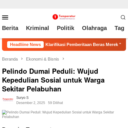
Loncat
Menu
ke
Mobile
Berita
Kriminal
Politik
Olahraga
Tag 
konten
ritaan Beras Merek “NUR”, Distributor Tegaskan Tidak Ada Pen
Headliine News
Beranda
Ekonomi & Bisnis
Pelindo Dumai Peduli: Wujud
Kepedulian Sosial untuk Warga
Sekitar Pelabuhan
Suryo S
Desember 2, 2025
59 Dilihat