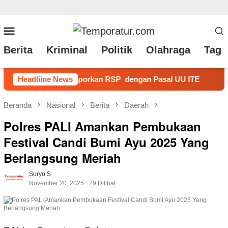
Loncat
Menu
ke
Mobile
Berita
Kriminal
Politik
Olahraga
Tag 
konten
gan Pasal UU ITE
Headliine News
Normalisasi Sungai Anjuk Bernilai R
Beranda
Nasional
Berita
Daerah
Polres PALI Amankan Pembukaan
Festival Candi Bumi Ayu 2025 Yang
Berlangsung Meriah
Suryo S
November 20, 2025
29 Dilihat