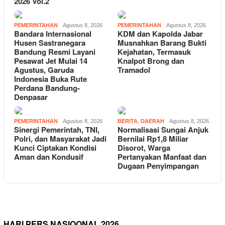
2026 Vol.2
PEMERINTAHAN
Agustus 8, 2026
PEMERINTAHAN
Agustus 8, 2026
Bandara Internasional
KDM dan Kapolda Jabar
Husen Sastranegara
Musnahkan Barang Bukti
Bandung Resmi Layani
Kejahatan, Termasuk
Pesawat Jet Mulai 14
Knalpot Brong dan
Agustus, Garuda
Tramadol
Indonesia Buka Rute
Perdana Bandung-
Denpasar
PEMERINTAHAN
Agustus 8, 2026
BERITA
,
DAERAH
Agustus 8, 2026
Sinergi Pemerintah, TNI,
Normalisasi Sungai Anjuk
Polri, dan Masyarakat Jadi
Bernilai Rp1,8 Miliar
Kunci Ciptakan Kondisi
Disorot, Warga
Aman dan Kondusif
Pertanyakan Manfaat dan
Dugaan Penyimpangan
HARI PERS NASIOONAL 2026