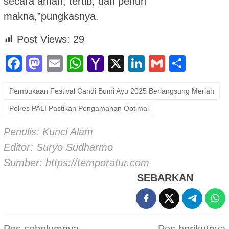
secara aman, tertib, dan penuh
makna,”pungkasnya.
Post Views:
29
Facebook
Mastodon
Email
WhatsApp
Yahoo
X
LinkedIn
Gmail
Shar
Mail
Pembukaan Festival Candi Bumi Ayu 2025 Berlangsung Meriah
Polres PALI Pastikan Pengamanan Optimal
Penulis: Kunci Alam
Editor: Suryo Sudharmo
Sumber:
https://temporatur.com
SEBARKAN
Navigasi
Pos sebelumnya
Pos berikutnya