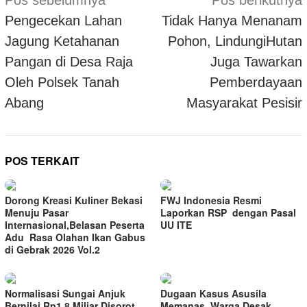
pos
Pengecekan Lahan
Tidak Hanya Menanam
Jagung Ketahanan
Pohon, LindungiHutan
Pangan di Desa Raja
Juga Tawarkan
Oleh Polsek Tanah
Pemberdayaan
Abang
Masyarakat Pesisir
POS TERKAIT
Dorong Kreasi Kuliner Bekasi
FWJ Indonesia Resmi
Menuju Pasar
Laporkan RSP dengan Pasal
Internasional,Belasan Peserta
UU ITE
Adu Rasa Olahan Ikan Gabus
di Gebrak 2026 Vol.2
Normalisasi Sungai Anjuk
Dugaan Kasus Asusila
Bernilai Rp1,8 Miliar Disorot,
Memanas, Warga Desak