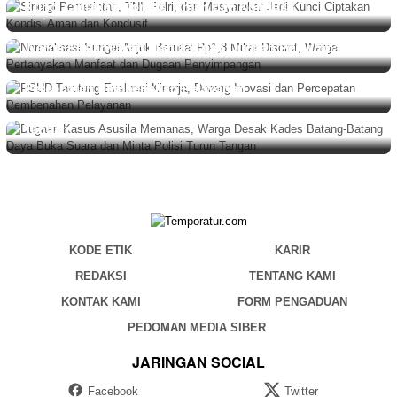
Kunci Ciptakan Kondisi Aman dan Kondusif
BERITA
,
DAERAH
Agustus 8, 2026
Normalisasi Sungai Anjuk Bernilai Rp1,8 Miliar Disorot,
Warga Pertanyakan Manfaat dan Dugaan Penyimpangan
BERITA
Agustus 8, 2026
RSUD Tarutung Evaluasi Kinerja, Dorong Inovasi dan
BERITA
,
DAERAH
Agustus 8, 2026
Percepatan Pembenahan Pelayanan
Dugaan Kasus Asusila Memanas, Warga Desak Kades
Batang-Batang Daya Buka Suara dan Minta Polisi Turun
Tangan
KODE ETIK
KARIR
REDAKSI
TENTANG KAMI
KONTAK KAMI
FORM PENGADUAN
PEDOMAN MEDIA SIBER
JARINGAN SOCIAL
Facebook
Twitter