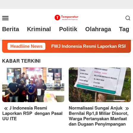
Loncat
Menu
ke
Mobile
Berita
Kriminal
Politik
Olahraga
Tag 
konten
n RSP dengan Pasal UU ITE
Headliine News
Normalisasi Sungai Anjuk 
KABAR TERKINI
«
»
Normalisasi Sungai Anjuk
Bernilai Rp1,8 Miliar Disorot,
Warga Pertanyakan Manfaat
dan Dugaan Penyimpangan
RSUD Tarutung Evaluasi
Kinerja, Dorong Inovasi dan