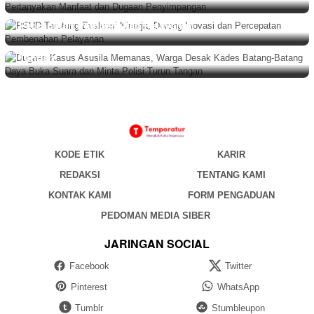
BERITA
Agustus 8, 2026
RSUD Tarutung Evaluasi Kinerja, Dorong Inovasi dan
BERITA
,
DAERAH
Agustus 8, 2026
Percepatan Pembenahan Pelayanan
Dugaan Kasus Asusila Memanas, Warga Desak Kades
Batang-Batang Daya Buka Suara dan Minta Polisi Turun
Tangan
KODE ETIK
KARIR
REDAKSI
TENTANG KAMI
KONTAK KAMI
FORM PENGADUAN
PEDOMAN MEDIA SIBER
JARINGAN SOCIAL
Facebook
Twitter
Pinterest
WhatsApp
Tumblr
Stumbleupon