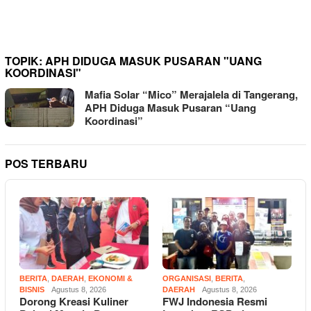
Percepatan Pembenahan
Pelayanan
TOPIK:
APH DIDUGA MASUK PUSARAN "UANG
KOORDINASI"
Mafia Solar “Mico” Merajalela di Tangerang,
APH Diduga Masuk Pusaran “Uang
Koordinasi”
POS TERBARU
BERITA
,
DAERAH
,
EKONOMI &
ORGANISASI
,
BERITA
,
BISNIS
Agustus 8, 2026
DAERAH
Agustus 8, 2026
Dorong Kreasi Kuliner
FWJ Indonesia Resmi