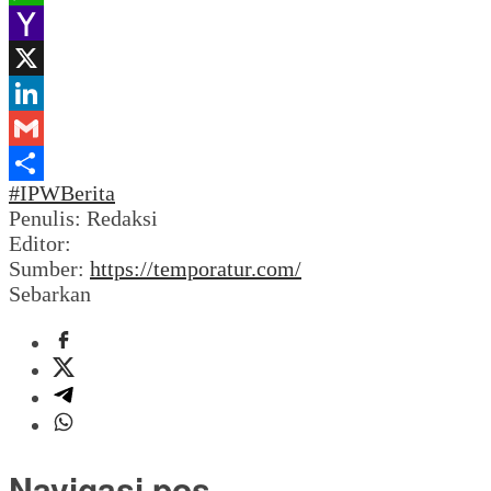
WhatsApp
Yahoo
Mail
X
LinkedIn
Gmail
#IPW
Berita
Share
Penulis: Redaksi
Editor:
Sumber:
https://temporatur.com/
Sebarkan
Navigasi pos