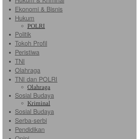
Ekonomi & Bisnis
Hukum
POLRI
Politik
Tokoh Profil
Peristiwa
TNI
Olahraga
TNI dan POLRI
Olahraga
Sosial Budaya
Kriminal
Sosial Budaya
Serba-serbi
Pendidikan
Opini