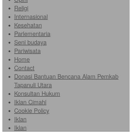
Religi
Internasional
Kesehatan
Parlementaria
Seni budaya
Pariwisata
Home
Contact
Donasi Bantuan Bencana Alam Pemkab
Tapanuli Utara
Konsultan Hukum
Iklan Cimahi
Cookie Policy
Iklan
Iklan