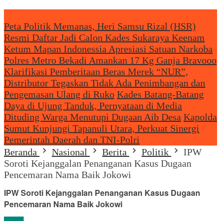
Headliine News
Peta Politik Memanas, Heri Samsu Rizal (HSR)
Resmi Daftar Jadi Calon Kades Sukaraya Keenam
Ketum Mapan Indonessia Apresiasi Satuan Narkoba
Polres Metro Bekadi Amankan 17 Kg Ganja Bravooo
Klarifikasi Pemberitaan Beras Merek “NUR”,
Distributor Tegaskan Tidak Ada Penimbangan dan
Pengemasan Ulang di Ruko
Kades Batang-Batang
Daya di Ujung Tanduk, Pernyataan di Media
Dituding Warga Menutupi Dugaan Aib Desa
Kapolda
Sumut Kunjungi Tapanuli Utara, Perkuat Sinergi
Pemerintah Daerah dan TNI-Polri
Beranda
Nasional
Berita
Politik
IPW
Soroti Kejanggalan Penanganan Kasus Dugaan
Pencemaran Nama Baik Jokowi
IPW Soroti Kejanggalan Penanganan Kasus Dugaan
Pencemaran Nama Baik Jokowi