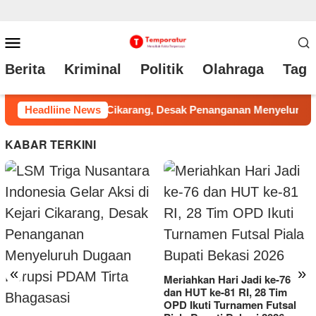
Loncat
Menu
ke
Mobile
Berita
Kriminal
Politik
Olahraga
Tag 
konten
enyeluruh Dugaan Korupsi PDAM Tirta Bhagasasi
Headliine News
Meriahk
KABAR TERKINI
Soroti Kinerja DLH, DPC XTC
Sexyroad Kabupaten Bekasi
«
»
Meriahkan Hari Jadi ke-76
Gelar Aksi Demo di Depan
dan HUT ke-81 RI, 28 Tim
Pemkab
OPD Ikuti Turnamen Futsal