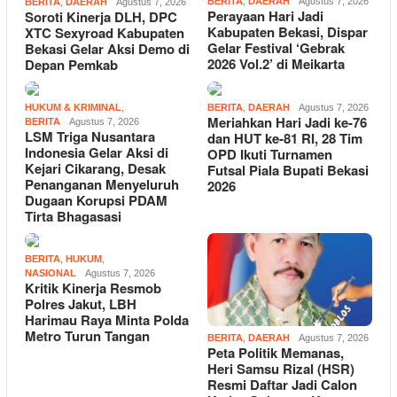
BERITA
,
DAERAH
Agustus 7, 2026
BERITA
,
DAERAH
Agustus 7, 2026
Perayaan Hari Jadi
Soroti Kinerja DLH, DPC
Kabupaten Bekasi, Dispar
XTC Sexyroad Kabupaten
Gelar Festival ‘Gebrak
Bekasi Gelar Aksi Demo di
2026 Vol.2’ di Meikarta
Depan Pemkab
HUKUM & KRIMINAL
,
BERITA
,
DAERAH
Agustus 7, 2026
Meriahkan Hari Jadi ke-76
BERITA
Agustus 7, 2026
LSM Triga Nusantara
dan HUT ke-81 RI, 28 Tim
Indonesia Gelar Aksi di
OPD Ikuti Turnamen
Kejari Cikarang, Desak
Futsal Piala Bupati Bekasi
Penanganan Menyeluruh
2026
Dugaan Korupsi PDAM
Tirta Bhagasasi
BERITA
,
HUKUM
,
NASIONAL
Agustus 7, 2026
Kritik Kinerja Resmob
Polres Jakut, LBH
Harimau Raya Minta Polda
Metro Turun Tangan
BERITA
,
DAERAH
Agustus 7, 2026
Peta Politik Memanas,
Heri Samsu Rizal (HSR)
Resmi Daftar Jadi Calon