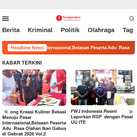
Loncat
Menu
ke
Mobile
Berita
Kriminal
Politik
Olahraga
Tag 
konten
u Rasa Olahan Ikan Gabus di Gebrak 2026 Vol.2
Headliine News
FWJ Ind
KABAR TERKINI
«
»
FWJ Indonesia Resmi
Laporkan RSP dengan Pasal
UU ITE
Normalisasi Sungai Anjuk
Bernilai Rp1,8 Miliar Disorot,