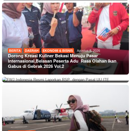
BERITA
,
DAERAH
,
EKONOMI & BISNIS
Agustus 8, 2026
Dorong Kreasi Kuliner Bekasi Menuju Pasar
Internasional,Belasan Peserta Adu Rasa Olahan Ikan
ORGANISASI
,
BERITA
,
DAERAH
Agustus 8, 2026
Gabus di Gebrak 2026 Vol.2
FWJ Indonesia Resmi Laporkan RSP dengan Pasal UU
ITE