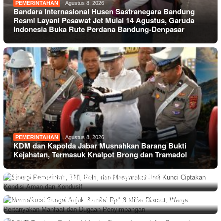
PEMERINTAHAN
Agustus 8, 2026
Bandara Internasional Husen Sastranegara Bandung
Resmi Layani Pesawat Jet Mulai 14 Agustus, Garuda
Indonesia Buka Rute Perdana Bandung-Denpasar
PEMERINTAHAN
Agustus 8, 2026
KDM dan Kapolda Jabar Musnahkan Barang Bukti
Kejahatan, Termasuk Knalpot Brong dan Tramadol
PEMERINTAHAN
Agustus 8, 2026
Sinergi Pemerintah, TNI, Polri, dan Masyarakat Jadi
Kunci Ciptakan Kondisi Aman dan Kondusif
BERITA
,
DAERAH
Agustus 8, 2026
Normalisasi Sungai Anjuk Bernilai Rp1,8 Miliar Disorot,
Warga Pertanyakan Manfaat dan Dugaan Penyimpangan
BERITA
Agustus 8, 2026
RSUD Tarutung Evaluasi Kinerja, Dorong Inovasi dan