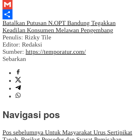
LinkedIn
Gmail
Batalkan Putusan N.O
PT Bandung Tegakkan
Share
Keadilan Konsumen Melawan Pengembang
Penulis: Rizky Tile
Editor: Redaksi
Sumber:
https://temporatur.com/
Sebarkan
Navigasi pos
Pos sebelumnya
Untuk Masyarakat Urus Sertipikat
Tanah, Berikut Prosedur dan Syarat Pemisahan