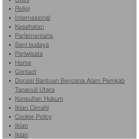
Religi
Internasional
Kesehatan
Parlementaria
Seni budaya
Pariwisata
Home
Contact
Donasi Bantuan Bencana Alam Pemkab
Tapanuli Utara
Konsultan Hukum
Iklan Cimahi
Cookie Policy
Iklan
Iklan