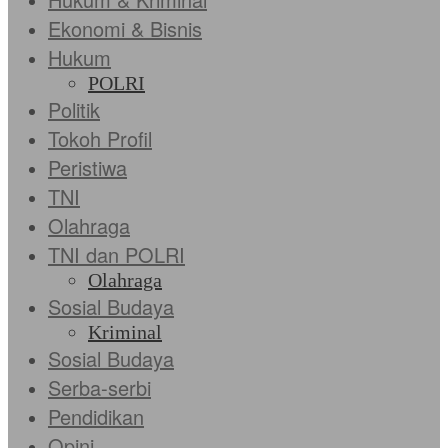
Ekonomi & Bisnis
Hukum
POLRI
Politik
Tokoh Profil
Peristiwa
TNI
Olahraga
TNI dan POLRI
Olahraga
Sosial Budaya
Kriminal
Sosial Budaya
Serba-serbi
Pendidikan
Opini