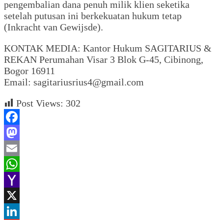
pengembalian dana penuh milik klien seketika
setelah putusan ini berkekuatan hukum tetap
(Inkracht van Gewijsde).
KONTAK MEDIA: Kantor Hukum SAGITARIUS &
REKAN Perumahan Visar 3 Blok G-45, Cibinong,
Bogor 16911
Email: sagitariusrius4@gmail.com
Post Views:
302
Facebook
Mastodon
Email
WhatsApp
Yahoo
Mail
X