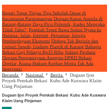
Headliine News
Bupati Taput Tinjau Tiga Sekolah Dasar di
Kecamatan Parmonangan
Dugaan Kasus Asusila di
Batang-Batang Daya Picu Polemik, Kades Mengaku
Tidak Tahu?
Pemkab Taput Bawa Solusi Nyata ke
Hutatua: Jalan, Internet, Pertanian, hingga
Pemberdayaan Ekonomi
Diduga Tak Berizin dan
Cemari Sawah, Gudang Plastik di Karang Bahagia
Bekasi Gaji Pekerja Rp35 Ribu
Sidang Perdana
Dugaan Penganiayaan Anggota DPRD Bekasi
Digelar, Kuasa Hukum Korban Minta Tak Ada
Intervensi
Beranda
Nasional
Berita
Dugaan Ijon
Proyek Pemkab Bekasi Kubu Ade Kuswara Klaim
Uang Pinjaman
Dugaan Ijon Proyek Pemkab Bekasi Kubu Ade Kuswara
Klaim Uang Pinjaman