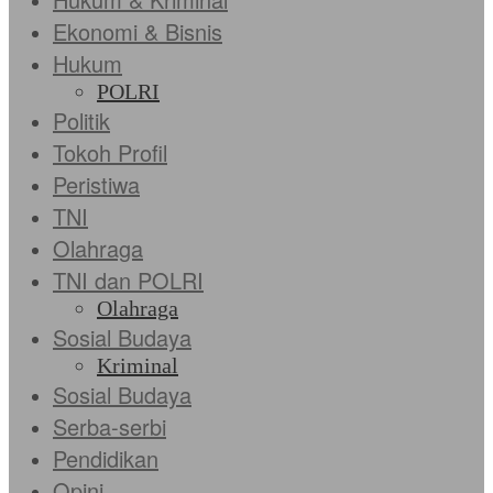
Ekonomi & Bisnis
Hukum
POLRI
Politik
Tokoh Profil
Peristiwa
TNI
Olahraga
TNI dan POLRI
Olahraga
Sosial Budaya
Kriminal
Sosial Budaya
Serba-serbi
Pendidikan
Opini