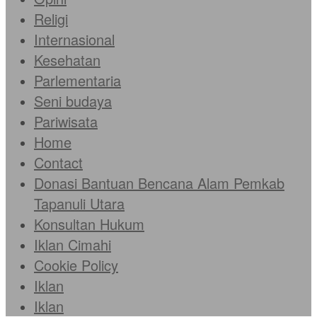
Religi
Internasional
Kesehatan
Parlementaria
Seni budaya
Pariwisata
Home
Contact
Donasi Bantuan Bencana Alam Pemkab
Tapanuli Utara
Konsultan Hukum
Iklan Cimahi
Cookie Policy
Iklan
Iklan