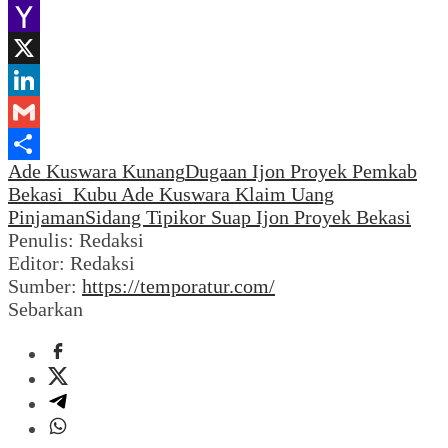
WhatsApp
Yahoo
Mail
X
LinkedIn
Gmail
Ade Kuswara Kunang
Dugaan Ijon Proyek Pemkab
Share
Bekasi Kubu Ade Kuswara Klaim Uang
Pinjaman
Sidang Tipikor Suap Ijon Proyek Bekasi
Penulis: Redaksi
Editor: Redaksi
Sumber:
https://temporatur.com/
Sebarkan