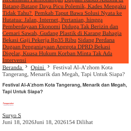
Batang-Batang Daya Picu Polemik, Kades Mengaku
Tidak Tahu?
Pemkab Taput Bawa Solusi Nyata ke
Hutatua: Jalan, Internet, Pertanian, hingga
Pemberdayaan Ekonomi
Diduga Tak Berizin dan
Cemari Sawah, Gudang Plastik di Karang Bahagia
Bekasi Gaji Pekerja Rp35 Ribu
Sidang Perdana
Dugaan Penganiayaan Anggota DPRD Bekasi
Digelar, Kuasa Hukum Korban Minta Tak Ada
Intervensi
Beranda
Opini
Festival Al-A’zhom Kota
Tangerang, Menarik dan Megah, Tapi Untuk Siapa?
Festival Al-A’zhom Kota Tangerang, Menarik dan Megah,
Tapi Untuk Siapa?
Suryo S
Juni 18, 2026
Juni 18, 2026
154 Dilihat