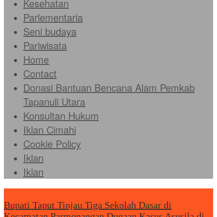
Kesehatan
Parlementaria
Seni budaya
Pariwisata
Home
Contact
Donasi Bantuan Bencana Alam Pemkab
Tapanuli Utara
Konsultan Hukum
Iklan Cimahi
Cookie Policy
Iklan
Iklan
Headliine News
Bupati Taput Tinjau Tiga Sekolah Dasar di
Kecamatan Parmonangan
Dugaan Kasus Asusila di