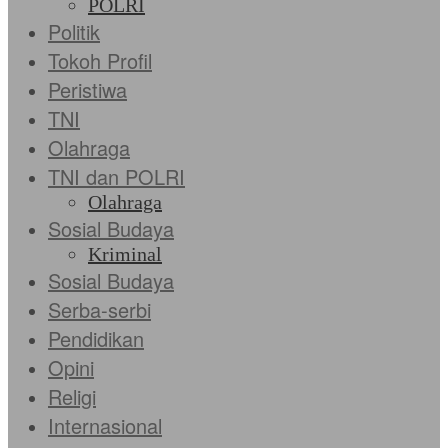
POLRI
Politik
Tokoh Profil
Peristiwa
TNI
Olahraga
TNI dan POLRI
Olahraga
Sosial Budaya
Kriminal
Sosial Budaya
Serba-serbi
Pendidikan
Opini
Religi
Internasional