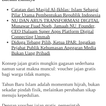
Catatan dari Masjid Al-Ikhlas: Islam Sebagai
Pilar Utama Pembentukan Republik Indonesia
NU DAN ARUS TRANSFORMASI DIGITAL
Munawar Fuad Noeh, Jamaah NU_Founder,
CEO ISalaam Super Apps Platform Digital
Connecting Ummah
Diduga Tebang Pilih, Ketua IPAR: Ingatkan
Pejabat Publik Kehumasan Anggaran Media
Bukan Uang Pribadi
Konsep jajan gratis mungkin gagasan sederhana
namun sarat makna muncul: voucher jajan gratis
bagi warga tidak mampu.
Tahun Baru Islam adalah momentum hijrah, bukan
sekadar pindah fisik, melainkan perubahan sikap
menuju kepedulian.
Dengan voucher jajan gratis, pemerintah