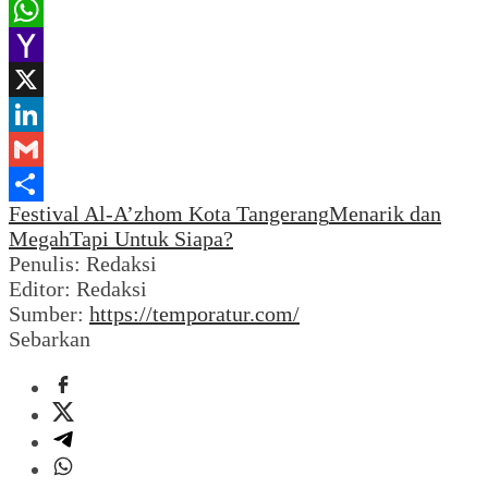
Email
WhatsApp
Yahoo
Mail
X
LinkedIn
Gmail
Festival Al-A’zhom Kota Tangerang
Menarik dan
Share
Megah
Tapi Untuk Siapa?
Penulis: Redaksi
Editor: Redaksi
Sumber:
https://temporatur.com/
Sebarkan