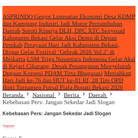
Headliine News
ASPRINDO Genjot Lompatan Ekonomi Desa KDMP
dan Kampung Industri Jadi Motor Pertumbuhan
Daerah
Soroti Kinerja DLH, DPC XTC Sexyroad
Kabupaten Bekasi Gelar Aksi Demo di Depan
Pemkab
Perayaan Hari Jadi Kabupaten Bekasi,
Dispar Gelar Festival ‘Gebrak 2026 Vol.2’ di
Meikarta
LSM Triga Nusantara Indonesia Gelar Aksi
di Kejari Cikarang, Desak Penanganan Menyeluruh
Dugaan Korupsi PDAM Tirta Bhagasasi
Meriahkan
Hari Jadi ke-76 dan HUT ke-81 RI, 28 Tim OPD
Ikuti Turnamen Futsal Piala Bupati Bekasi 2026
Beranda
Nasional
Berita
Daerah
Kebebasan Pers: Jangan Sekedar Jadi Slogan
Kebebasan Pers: Jangan Sekedar Jadi Slogan