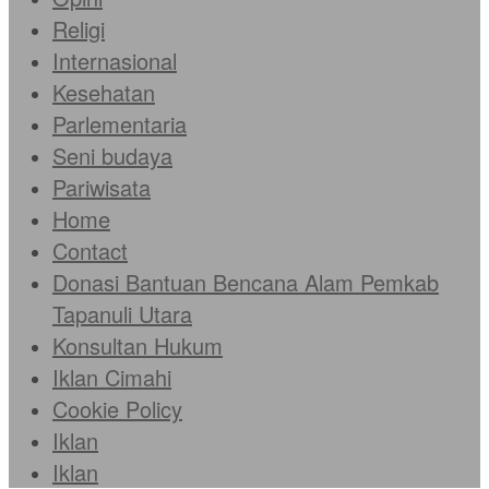
Religi
Internasional
Kesehatan
Parlementaria
Seni budaya
Pariwisata
Home
Contact
Donasi Bantuan Bencana Alam Pemkab
Tapanuli Utara
Konsultan Hukum
Iklan Cimahi
Cookie Policy
Iklan
Iklan