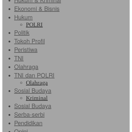
Ekonomi & Bisnis
Hukum
POLRI
Politik
Tokoh Profil
Peristiwa
TNI
Olahraga
TNI dan POLRI
Olahraga
Sosial Budaya
Kriminal
Sosial Budaya
Serba-serbi
Pendidikan
Opini