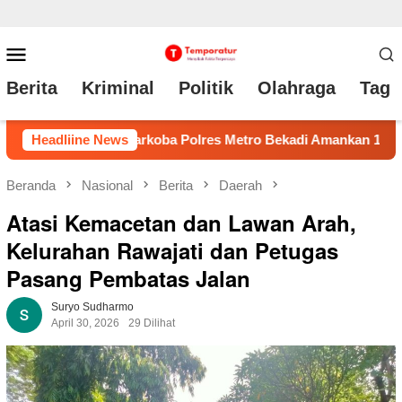
Loncat
Menu
ke
Mobile
Berita
Kriminal
Politik
Olahraga
Tag 
konten
adi Amankan 17 Kg Ganja Bravooo
Headliine News
Klarifikasi Pemberit
Beranda
Nasional
Berita
Daerah
Atasi Kemacetan dan Lawan Arah,
Kelurahan Rawajati dan Petugas
Pasang Pembatas Jalan
Suryo Sudharmo
April 30, 2026
29 Dilihat