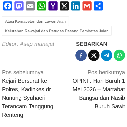
Facebook
Mastodon
Email
WhatsApp
Yahoo
X
LinkedIn
Gmail
Shar
Mail
Atasi Kemacetan dan Lawan Arah
Kelurahan Rawajati dan Petugas Pasang Pembatas Jalan
Editor: Asep munajat
SEBARKAN
Navigasi
Pos sebelumnya
Pos berikutnya
pos
Kejari Bersurat ke
OPINI : Hari Buruh 1
Polres, Kadinkes dr.
Mei 2026 – Martabat
Nunung Syuhaeri
Bangsa dan Nasib
Terancam Tanggung
Buruh Sawit
Renteng