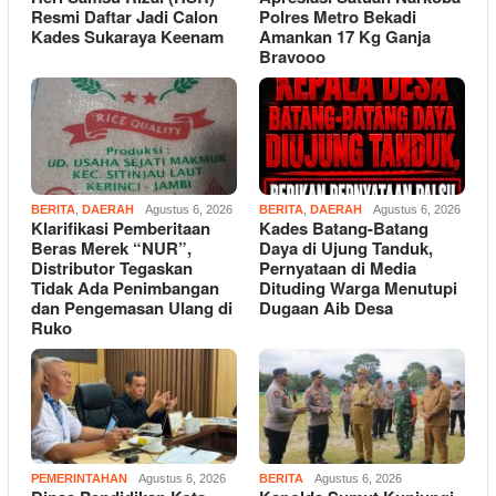
Resmi Daftar Jadi Calon
Polres Metro Bekadi
Kades Sukaraya Keenam
Amankan 17 Kg Ganja
Bravooo
BERITA
,
DAERAH
Agustus 6, 2026
BERITA
,
DAERAH
Agustus 6, 2026
Klarifikasi Pemberitaan
Kades Batang-Batang
Beras Merek “NUR”,
Daya di Ujung Tanduk,
Distributor Tegaskan
Pernyataan di Media
Tidak Ada Penimbangan
Dituding Warga Menutupi
dan Pengemasan Ulang di
Dugaan Aib Desa
Ruko
PEMERINTAHAN
Agustus 6, 2026
BERITA
Agustus 6, 2026