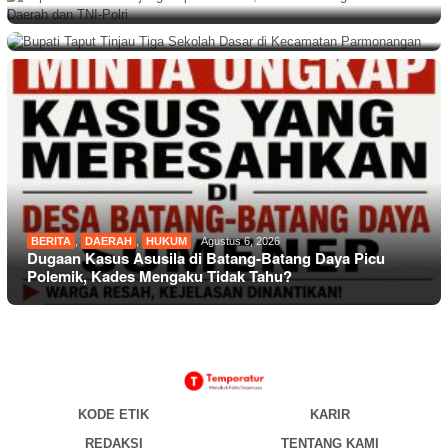
Bupati Taput Tinjau Tiga Sekolah Dasar di Kecamatan
Parmonangan
BERITA
,
DAERAH
,
HUKUM
Agustus 6, 2026
Dugaan Kasus Asusila di Batang-Batang Daya Picu
Polemik, Kades Mengaku Tidak Tahu?
KODE ETIK
KARIR
REDAKSI
TENTANG KAMI