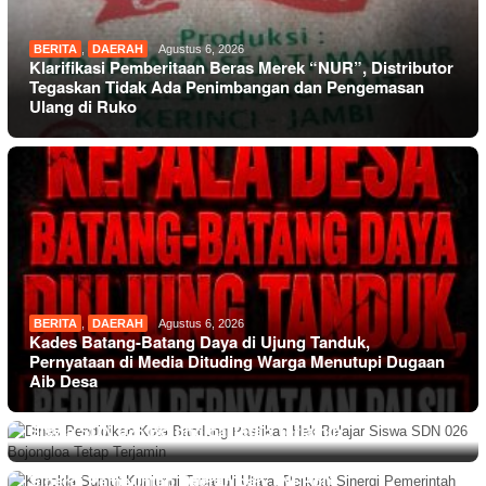
BERITA
,
DAERAH
Agustus 6, 2026
Klarifikasi Pemberitaan Beras Merek “NUR”, Distributor
Tegaskan Tidak Ada Penimbangan dan Pengemasan
Ulang di Ruko
BERITA
,
DAERAH
Agustus 6, 2026
Kades Batang-Batang Daya di Ujung Tanduk,
Pernyataan di Media Dituding Warga Menutupi Dugaan
Aib Desa
PEMERINTAHAN
Agustus 6, 2026
Dinas Pendidikan Kota Bandung Pastikan Hak Belajar
Siswa SDN 026 Bojongloa Tetap Terjamin
BERITA
Agustus 6, 2026
Kapolda Sumut Kunjungi Tapanuli Utara, Perkuat
BERITA
Agustus 6, 2026
Sinergi Pemerintah Daerah dan TNI-Polri