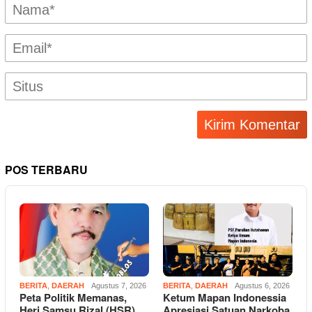
POS TERBARU
BERITA
,
DAERAH
Agustus 7, 2026
BERITA
,
DAERAH
Agustus 6, 2026
Peta Politik Memanas,
Ketum Mapan Indonessia
Heri Samsu Rizal (HSR)
Apresiasi Satuan Narkoba