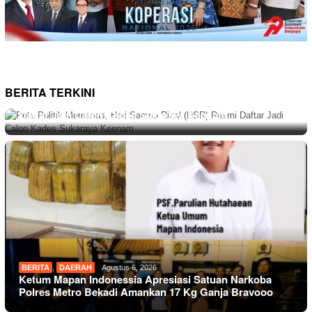
BERITA TERKINI
BERITA
,
DAERAH
Agustus 7, 2026
Peta Politik Memanas, Heri Samsu Rizal (HSR) Resmi
Daftar Jadi Calon Kades Sukaraya Keenam
BERITA
,
DAERAH
Agustus 6, 2026
Ketum Mapan Indonessia Apresiasi Satuan Narkoba
Polres Metro Bekadi Amankan 17 Kg Ganja Bravooo