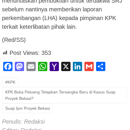
menuntaskan pembuktian untuk terdakwa SRJ
sebelum nantinya memberikan laporan
perkembangan (LHA) kepada pimpinan KPK
terkait keterlibatan pihak lain.
(Red/SS)
Post Views:
353
Facebook
Mastodon
Email
WhatsApp
Yahoo
X
LinkedIn
Gmail
Shar
Mail
#KPK
KPK Buka Peluang Tetapkan Tersangka Baru di Kasus Suap
Proyek Bekasi?
Suap Ijon Proyek Bekasi
Penulis: Redaksi