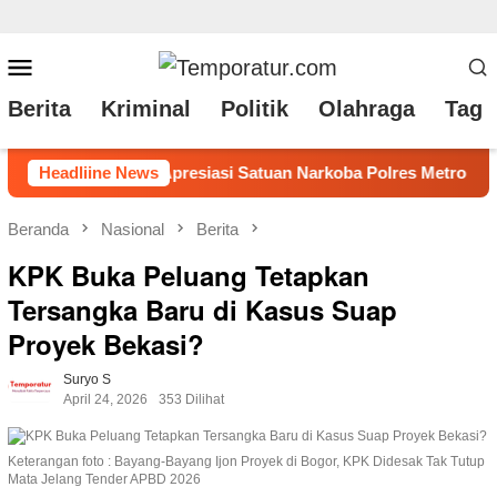
Loncat
Menu
ke
Mobile
Berita
Kriminal
Politik
Olahraga
Tag 
konten
oba Polres Metro Bekadi Amankan 17 Kg Ganja Bravooo
Headliine News
Beranda
Nasional
Berita
KPK Buka Peluang Tetapkan
Tersangka Baru di Kasus Suap
Proyek Bekasi?
Suryo S
April 24, 2026
353 Dilihat
Keterangan foto : Bayang-Bayang Ijon Proyek di Bogor, KPK Didesak Tak Tutup
Mata Jelang Tender APBD 2026