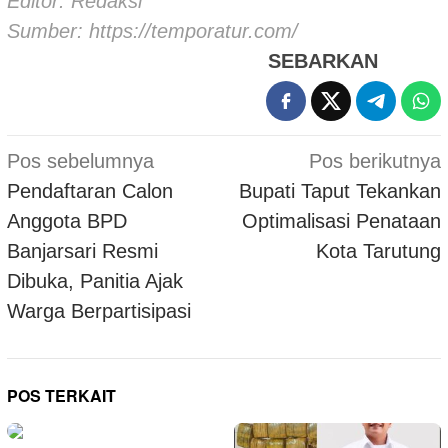
Editor: Redaksi
Sumber:
https://temporatur.com/
SEBARKAN
Navigasi
Pos sebelumnya
Pos berikutnya
pos
Pendaftaran Calon
Bupati Taput Tekankan
Anggota BPD
Optimalisasi Penataan
Banjarsari Resmi
Kota Tarutung
Dibuka, Panitia Ajak
Warga Berpartisipasi
POS TERKAIT