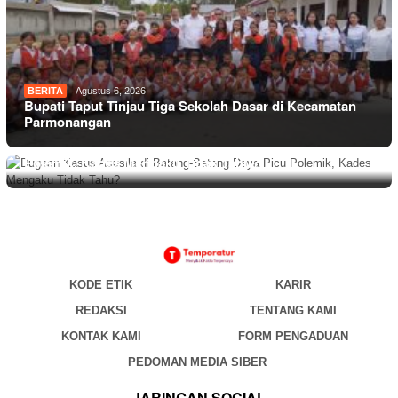
BERITA
Agustus 6, 2026
Bupati Taput Tinjau Tiga Sekolah Dasar di Kecamatan
Parmonangan
BERITA
,
DAERAH
,
HUKUM
Agustus 6, 2026
Dugaan Kasus Asusila di Batang-Batang Daya Picu
Polemik, Kades Mengaku Tidak Tahu?
KODE ETIK
KARIR
REDAKSI
TENTANG KAMI
KONTAK KAMI
FORM PENGADUAN
PEDOMAN MEDIA SIBER
JARINGAN SOCIAL