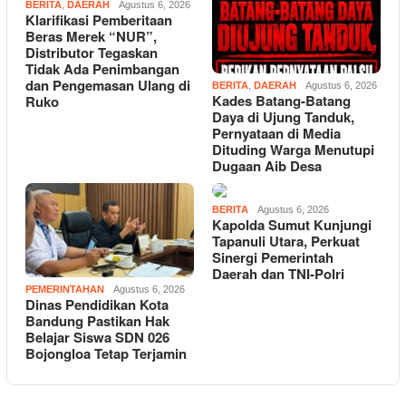
BERITA
,
DAERAH
Agustus 6, 2026
Klarifikasi Pemberitaan
Beras Merek “NUR”,
Distributor Tegaskan
Tidak Ada Penimbangan
dan Pengemasan Ulang di
BERITA
,
DAERAH
Agustus 6, 2026
Kades Batang-Batang
Ruko
Daya di Ujung Tanduk,
Pernyataan di Media
Dituding Warga Menutupi
Dugaan Aib Desa
BERITA
Agustus 6, 2026
Kapolda Sumut Kunjungi
Tapanuli Utara, Perkuat
Sinergi Pemerintah
Daerah dan TNI-Polri
PEMERINTAHAN
Agustus 6, 2026
Dinas Pendidikan Kota
Bandung Pastikan Hak
Belajar Siswa SDN 026
Bojongloa Tetap Terjamin