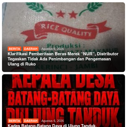
BERITA
,
DAERAH
Agustus 6, 2026
Klarifikasi Pemberitaan Beras Merek “NUR”, Distributor
Tegaskan Tidak Ada Penimbangan dan Pengemasan
Ulang di Ruko
BERITA
,
DAERAH
Agustus 6, 2026
Kades Batang-Batang Daya di Ujung Tanduk,