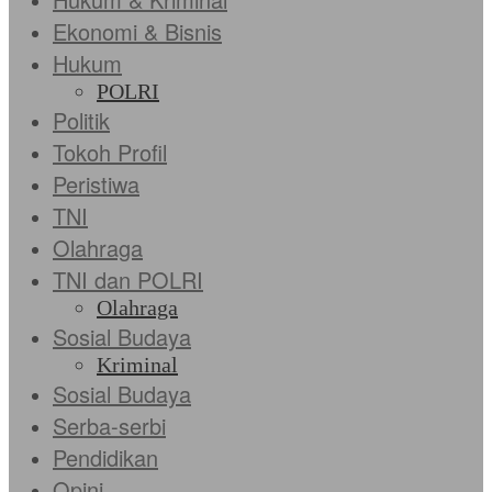
Ekonomi & Bisnis
Hukum
POLRI
Politik
Tokoh Profil
Peristiwa
TNI
Olahraga
TNI dan POLRI
Olahraga
Sosial Budaya
Kriminal
Sosial Budaya
Serba-serbi
Pendidikan
Opini