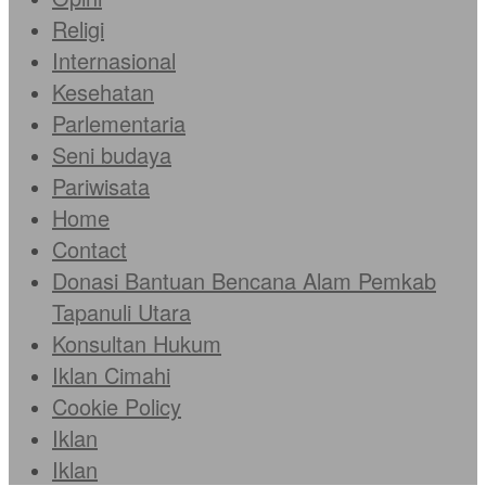
Religi
Internasional
Kesehatan
Parlementaria
Seni budaya
Pariwisata
Home
Contact
Donasi Bantuan Bencana Alam Pemkab
Tapanuli Utara
Konsultan Hukum
Iklan Cimahi
Cookie Policy
Iklan
Iklan