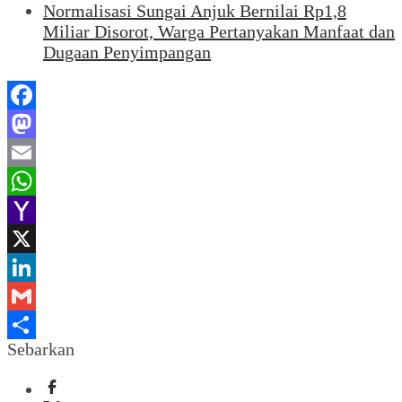
Normalisasi Sungai Anjuk Bernilai Rp1,8
Miliar Disorot, Warga Pertanyakan Manfaat dan
Dugaan Penyimpangan
Facebook
Mastodon
Email
WhatsApp
Yahoo
Mail
X
LinkedIn
Gmail
Sebarkan
Share