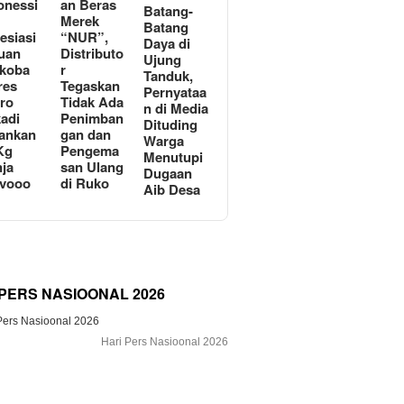
onessi
an Beras
Batang-
Merek
Batang
esiasi
“NUR”,
Daya di
uan
Distributo
Ujung
koba
r
Tanduk,
res
Tegaskan
Pernyataa
ro
Tidak Ada
n di Media
adi
Penimban
Dituding
ankan
gan dan
Warga
Kg
Pengema
Menutupi
ja
san Ulang
Dugaan
avooo
di Ruko
Aib Desa
 PERS NASIOONAL 2026
Hari Pers Nasioonal 2026