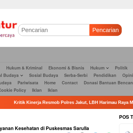
 & Bisnis
Hukum
Politik
Tokoh Profil
Peristiwa
TNI
Olahr
Parlementaria
Seni budaya
Pariwisata
Home
Contact
Dona
Pencarian
n
Hukum & Kriminal
Ekonomi & Bisnis
Hukum
Politik
al Budaya
Sosial Budaya
Serba-Serbi
Pendidikan
Opin
udaya
Pariwisata
Home
Contact
Donasi Bantuan Bencan
Cookie Policy
Iklan
Iklan
Resmob Polres Jakut, LBH Harimau Raya Minta Polda Metro Turu
POS 
layanan Kesehatan di Puskesmas Sarulla