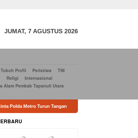
aga
TNI dan POLRI
Sosial Budaya
Sosial Budaya
Serba-
si Bantuan Bencana Alam Pemkab Tapanuli Utara
Konsultan
JUMAT, 7 AGUSTUS 2026
Tokoh Profil
Peristiwa
TNI
i
Religi
Internasional
a Alam Pemkab Tapanuli Utara
n Tangan
Peta Politik Memanas, Heri Samsu Rizal (HSR)
TERBARU