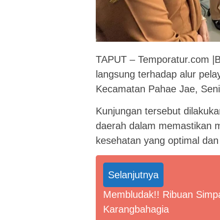
TAPUT – Temporatur.com |Bu
langsung terhadap alur pel
Kecamatan Pahae Jae, Seni
Kunjungan tersebut dilakuka
daerah dalam memastikan 
kesehatan yang optimal dan
Selanjutnya
Membludak!! Ribuan Simpa
Karangbahagia