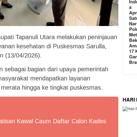
Ind
a
Apr
Sat
Nar
Pol
Met
pati Tapanuli Utara melakukan peninjauan
Bek
Am
ayanan kesehatan di Puskesmas Sarulla,
17 
n (13/04/2026).
Gan
Br
n sebagai bagian dari upaya pemerintah
masyarakat mendapatkan layanan
 merata hingga ke tingkat puskesmas.
HARI
tisan Kawal Caum Daftar Calon Kades