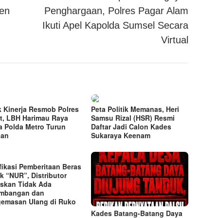
en
Penghargaan, Polres Pagar Alam
Ikuti Apel Kapolda Sumsel Secara
Virtual
ik Kinerja Resmob Polres
Peta Politik Memanas, Heri
t, LBH Harimau Raya
Samsu Rizal (HSR) Resmi
a Polda Metro Turun
Daftar Jadi Calon Kades
gan
Sukaraya Keenam
ifikasi Pemberitaan Beras
k “NUR”, Distributor
skan Tidak Ada
imbangan dan
emasan Ulang di Ruko
Kades Batang-Batang Daya