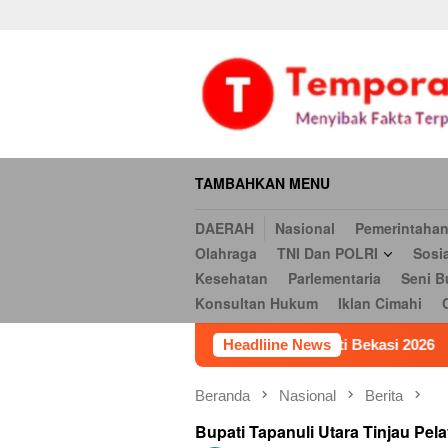
Daerah
Nasional
Pemerintahan
Hukum & Kriminal
Ekonomi
Loncat
serbi
Pendidikan
Opini
Religi
Internasional
Kesehatan
ke
Hukum
Iklan Cimahi
Cookie Policy
Iklan
Iklan
konten
TAMBAHKAN MENU
DAERAH
Nasional
Pemerintaha
Olahraga
TNI Dan POLRI
Sosi
Kesehatan
Parlementaria
Seni B
Konsultan Hukum
Iklan Cimahi
rnamen Futsal Piala Bupati Bekasi 2026
Headliine News
Kritik Kinerja 
Beranda
Nasional
Berita
Bupati Tapanuli Utara Tinjau Pe