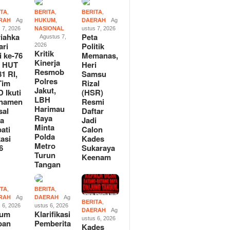
ITA
,
BERITA
,
BERITA
,
RAH
Ag
HUKUM
,
DAERAH
Ag
 7, 2026
NASIONAL
ustus 7, 2026
iahka
Peta
Agustus 7,
ari
Politik
2026
Kritik
i ke-76
Memanas,
Kinerja
n HUT
Heri
Resmob
81 RI,
Samsu
Polres
Tim
Rizal
Jakut,
 Ikuti
(HSR)
LBH
rnamen
Resmi
Harimau
sal
Daftar
Raya
la
Jadi
Minta
ati
Calon
Polda
asi
Kades
Metro
6
Sukaraya
Turun
Keenam
Tangan
ITA
,
BERITA
,
RAH
Ag
DAERAH
Ag
BERITA
,
 6, 2026
ustus 6, 2026
DAERAH
Ag
tum
Klarifikasi
ustus 6, 2026
pan
Pemberita
Kades