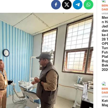
BER
DAE
ustus
Mer
n H
Jad
da
ke-
28 
OPD
Tu
Fut
Pia
Bup
Bek
202
BER
DAE
ustus
Ke
Ma