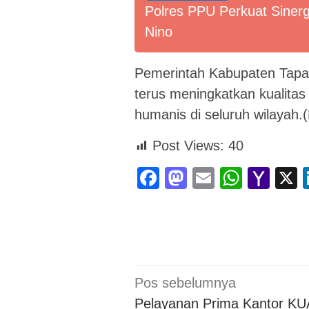
Polres PPU Perkuat Sinerg
Nino
Pemerintah Kabupaten Tapa
terus meningkatkan kualitas
humanis di seluruh wilayah.
Post Views:
40
Facebook
Mastodon
Email
Whats
Yah
Mai
Navigasi
Pos sebelumnya
pos
Pelayanan Prima Kantor KU