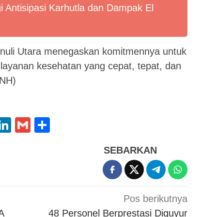
i Antisipasi Karhutla dan Dampak El
nuli Utara menegaskan komitmennya untuk
 layanan kesehatan yang cepat, tepat, dan
(NH)
App
oo
X
LinkedIn
Gmail
Share
l
SEBARKAN
Pos berikutnya
A
48 Personel Berprestasi Diguyur