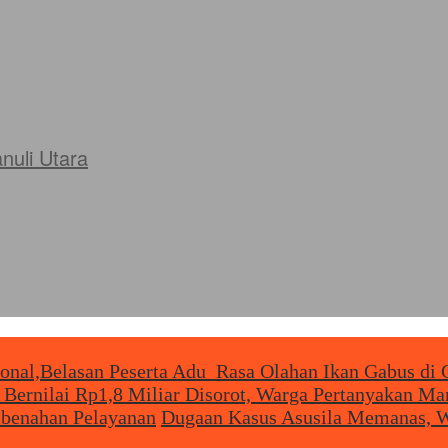
uli Utara
ional,Belasan Peserta Adu Rasa Olahan Ikan Gabus di 
 Bernilai Rp1,8 Miliar Disorot, Warga Pertanyakan M
mbenahan Pelayanan
Dugaan Kasus Asusila Memanas, W