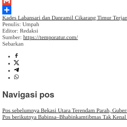
LinkedIn
Gmail
Kades Labansari dan Danramil Cikarang Timur Terja
Share
Penulis: Umpah
Editor: Redaksi
Sumber:
https://temporatur.com/
Sebarkan
Navigasi pos
Pos sebelumnya
Bekasi Utara Terendam Parah, Gube
Pos berikutnya
Babinsa–Bhabinkamtibmas Tak Kenal 