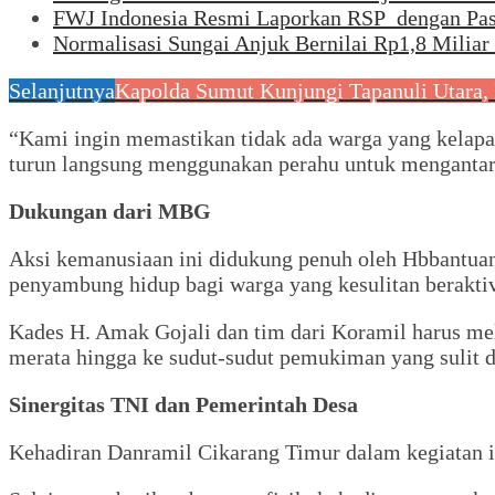
FWJ Indonesia Resmi Laporkan RSP dengan Pa
Normalisasi Sungai Anjuk Bernilai Rp1,8 Milia
Selanjutnya
Kapolda Sumut Kunjungi Tapanuli Utara, 
“Kami ingin memastikan tidak ada warga yang kelap
turun langsung menggunakan perahu untuk mengantarka
Dukungan dari MBG
Aksi kemanusiaan ini didukung penuh oleh Hbbantuan
penyambung hidup bagi warga yang kesulitan beraktiv
Kades H. Amak Gojali dan tim dari Koramil harus me
merata hingga ke sudut-sudut pemukiman yang sulit d
Sinergitas TNI dan Pemerintah Desa
Kehadiran Danramil Cikarang Timur dalam kegiatan i