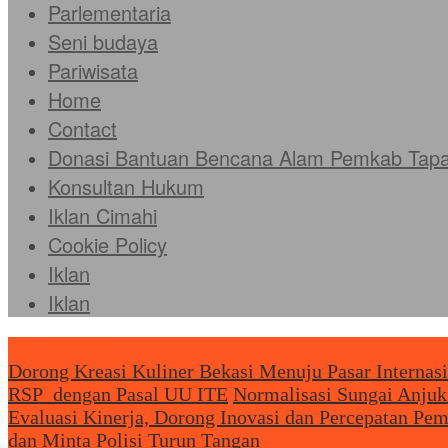
Parlementaria
Seni budaya
Pariwisata
Home
Contact
Donasi Bantuan Bencana Alam Pemkab Tapan
Konsultan Hukum
Iklan Cimahi
Cookie Policy
Iklan
Iklan
Headliine News
Dorong Kreasi Kuliner Bekasi Menuju Pasar Internas
RSP dengan Pasal UU ITE
Normalisasi Sungai Anjuk
Evaluasi Kinerja, Dorong Inovasi dan Percepatan Pe
dan Minta Polisi Turun Tangan