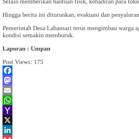
Selain memberikan bantuan fisik, kehadiran para to
Hingga berita ini diturunkan, evakuasi dan penyalura
Pemerintah Desa Labansari terus mengimbau warga aga
kondisi semakin memburuk.
Laporan : Umpan
Post Views:
175
Facebook
Mastodon
Email
WhatsApp
Yahoo
Mail
X