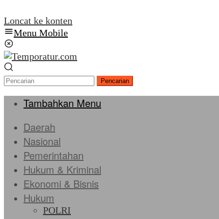
Loncat ke konten
Menu Mobile
Pencarian
Tambahkan Menu
Daerah
Nasional
Pemerintahan
Hukum & Kriminal
Ekonomi & Bisnis
Hukum
POLRI