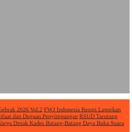
Gebrak 2026 Vol.2
FWJ Indonesia Resmi Laporkan
anfaat dan Dugaan Penyimpangan
RSUD Tarutung
arga Desak Kades Batang-Batang Daya Buka Suara