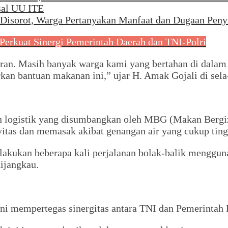
sal UU ITE
r Disorot, Warga Pertanyakan Manfaat dan Dugaan Pen
Perkuat Sinergi Pemerintah Daerah dan TNI-Polri
aran. Masih banyak warga kami yang bertahan di dala
n bantuan makanan ini,” ujar H. Amak Gojali di sela-
 logistik yang disumbangkan oleh MBG (Makan Bergizi
itas dan memasak akibat genangan air yang cukup ting
lakukan beberapa kali perjalanan bolak-balik menggun
ijangkau.
ni mempertegas sinergitas antara TNI dan Pemerintah