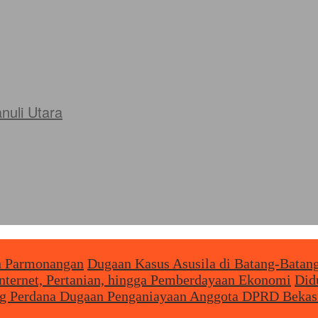
uli Utara
an Parmonangan
Dugaan Kasus Asusila di Batang-Batan
Internet, Pertanian, hingga Pemberdayaan Ekonomi
Did
g Perdana Dugaan Penganiayaan Anggota DPRD Bekas