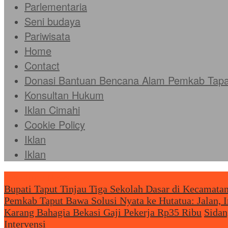
Parlementaria
Seni budaya
Pariwisata
Home
Contact
Donasi Bantuan Bencana Alam Pemkab Tapan
Konsultan Hukum
Iklan Cimahi
Cookie Policy
Iklan
Iklan
Headliine News
Bupati Taput Tinjau Tiga Sekolah Dasar di Kecamat
Pemkab Taput Bawa Solusi Nyata ke Hutatua: Jalan, 
Karang Bahagia Bekasi Gaji Pekerja Rp35 Ribu
Sidan
Intervensi