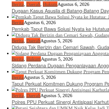
Berita
,
Daerah
,
Hukum
Agustus 6, 2026
Dugaan Kasus Asusila di Batang-Batang Da
Berita
Agustus 6, 2026
Pemkab Taput Bawa Solusi Nyata ke Hutatua:
Berita
,
Daerah
Agustus 5, 2026
Diduga Tak Berizin dan Cemari Sawah, Gudan
Berita
,
Hukum
Agustus 5, 2026
Sidang Perdana Dugaan Penganiayaan Anggo
Berita
Agustus 5, 2026
Taput Perkuat Komitmen Dukung Program P
Berita
,
Daerah
Agustus 5, 2026
Polres PPU Perkuat Sinergi Antisipasi Karhu