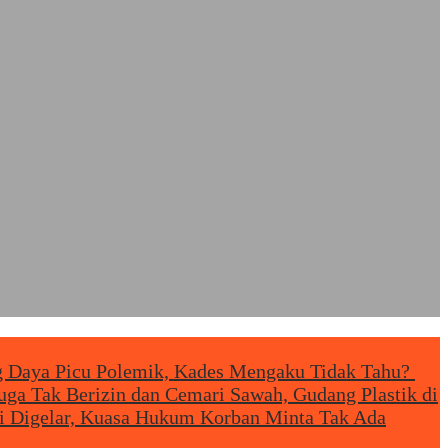
g Daya Picu Polemik, Kades Mengaku Tidak Tahu?
uga Tak Berizin dan Cemari Sawah, Gudang Plastik di
i Digelar, Kuasa Hukum Korban Minta Tak Ada