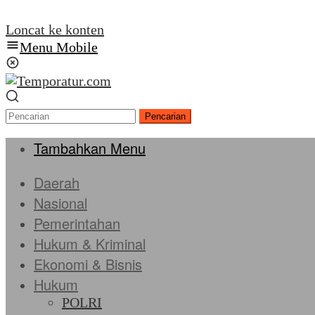
Loncat ke konten
Menu Mobile
Pencarian
Tambahkan Menu
Daerah
Nasional
Pemerintahan
Hukum & Kriminal
Ekonomi & Bisnis
Hukum
POLRI