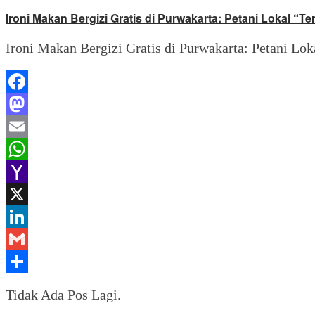
Ironi Makan Bergizi Gratis di Purwakarta: Petani Lokal “T
Ironi Makan Bergizi Gratis di Purwakarta: Petani Lok
Facebook
Mastodon
Email
WhatsApp
Yahoo
Mail
X
LinkedIn
Gmail
Share
Tidak Ada Pos Lagi.