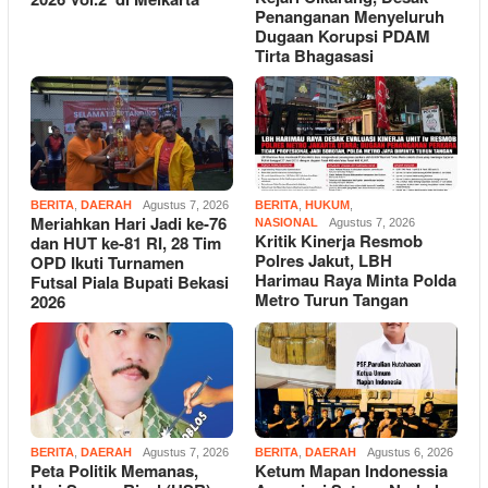
Penanganan Menyeluruh
Dugaan Korupsi PDAM
Tirta Bhagasasi
BERITA
,
DAERAH
Agustus 7, 2026
BERITA
,
HUKUM
,
Meriahkan Hari Jadi ke-76
NASIONAL
Agustus 7, 2026
Kritik Kinerja Resmob
dan HUT ke-81 RI, 28 Tim
Polres Jakut, LBH
OPD Ikuti Turnamen
Harimau Raya Minta Polda
Futsal Piala Bupati Bekasi
Metro Turun Tangan
2026
BERITA
,
DAERAH
Agustus 7, 2026
BERITA
,
DAERAH
Agustus 6, 2026
Peta Politik Memanas,
Ketum Mapan Indonessia