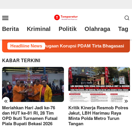
Loncat
Menu
ke
Mobile
Berita
Kriminal
Politik
Olahraga
Tag 
konten
Headliine News
Meriahkan Hari Jadi ke-76 dan HUT ke-81 RI, 28 Tim OPD 
KABAR TERKINI
«
»
Kritik Kinerja Resmob Polres
Perayaan Hari Jadi
Jakut, LBH Harimau Raya
Kabupaten Bekasi, Dispar
Minta Polda Metro Turun
Gelar Festival ‘Gebrak 2026
Tangan
Vol.2’ di Meikarta