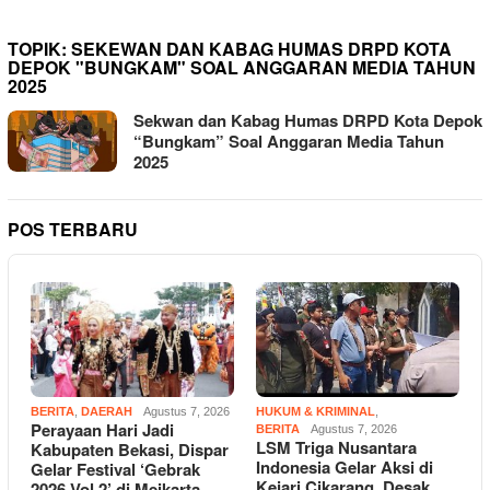
TOPIK:
SEKEWAN DAN KABAG HUMAS DRPD KOTA
DEPOK "BUNGKAM" SOAL ANGGARAN MEDIA TAHUN
2025
Sekwan dan Kabag Humas DRPD Kota Depok
“Bungkam” Soal Anggaran Media Tahun
2025
POS TERBARU
BERITA
,
DAERAH
Agustus 7, 2026
HUKUM & KRIMINAL
,
Perayaan Hari Jadi
BERITA
Agustus 7, 2026
LSM Triga Nusantara
Kabupaten Bekasi, Dispar
Indonesia Gelar Aksi di
Gelar Festival ‘Gebrak
Kejari Cikarang, Desak
2026 Vol.2’ di Meikarta