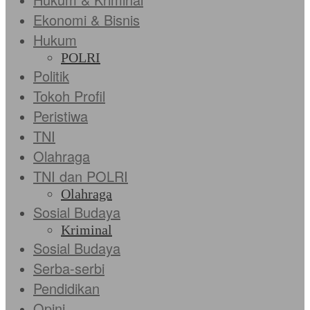
Ekonomi & Bisnis
Hukum
POLRI
Politik
Tokoh Profil
Peristiwa
TNI
Olahraga
TNI dan POLRI
Olahraga
Sosial Budaya
Kriminal
Sosial Budaya
Serba-serbi
Pendidikan
Opini