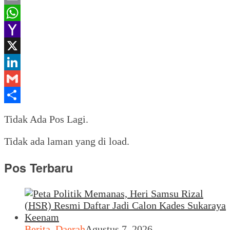
Email
WhatsApp
Yahoo
Mail
X
LinkedIn
Gmail
Share
Tidak Ada Pos Lagi.
Tidak ada laman yang di load.
Pos Terbaru
Berita
,
Daerah
Agustus 7, 2026