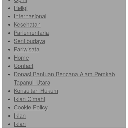
Religi
Internasional
Kesehatan
Parlementaria
Seni budaya
Pariwisata
Home
Contact
Donasi Bantuan Bencana Alam Pemkab
Tapanuli Utara
Konsultan Hukum
Iklan Cimahi
Cookie Policy
Iklan
Iklan