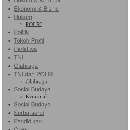
Ekonomi & Bisnis
Hukum
POLRI
Politik
Tokoh Profil
Peristiwa
TNI
Olahraga
TNI dan POLRI
Olahraga
Sosial Budaya
Kriminal
Sosial Budaya
Serba-serbi
Pendidikan
Opini