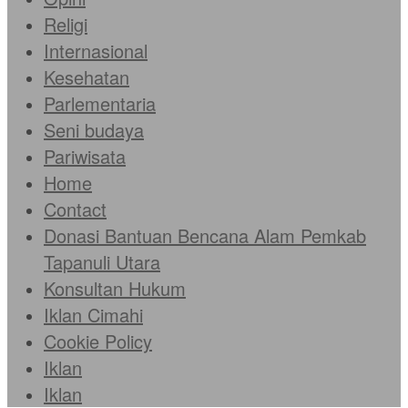
Religi
Internasional
Kesehatan
Parlementaria
Seni budaya
Pariwisata
Home
Contact
Donasi Bantuan Bencana Alam Pemkab
Tapanuli Utara
Konsultan Hukum
Iklan Cimahi
Cookie Policy
Iklan
Iklan