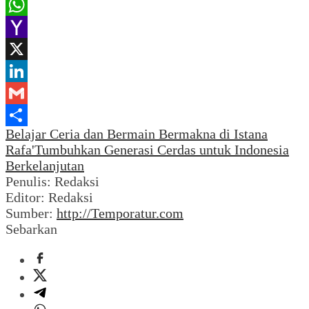
Email
WhatsApp
Yahoo
Mail
X
LinkedIn
Gmail
Belajar Ceria dan Bermain Bermakna di Istana
Share
Rafa'
Tumbuhkan Generasi Cerdas untuk Indonesia
Berkelanjutan
Penulis: Redaksi
Editor: Redaksi
Sumber:
http://Temporatur.com
Sebarkan