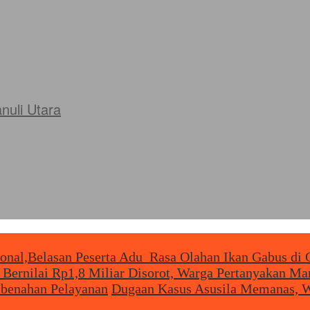
uli Utara
ional,Belasan Peserta Adu Rasa Olahan Ikan Gabus di 
 Bernilai Rp1,8 Miliar Disorot, Warga Pertanyakan M
mbenahan Pelayanan
Dugaan Kasus Asusila Memanas, W