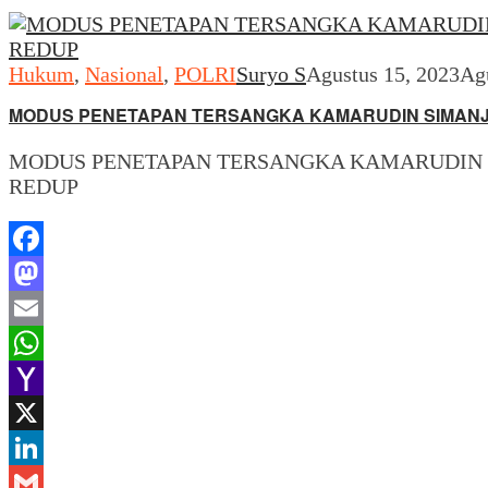
Hukum
,
Nasional
,
POLRI
Suryo S
Agustus 15, 2023
Ag
MODUS PENETAPAN TERSANGKA KAMARUDIN SIMANJUN
MODUS PENETAPAN TERSANGKA KAMARUDIN S
REDUP
Facebook
Mastodon
Email
WhatsApp
Yahoo
Mail
X
LinkedIn