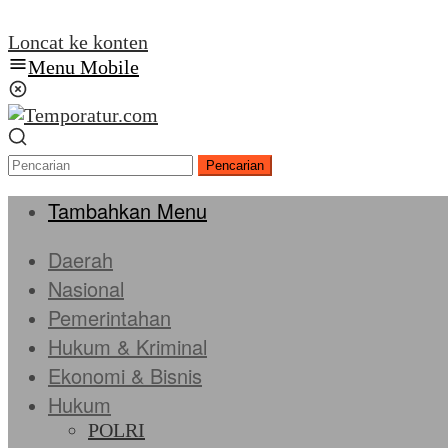
Loncat ke konten
Menu Mobile
Pencarian
Tambahkan Menu
Daerah
Nasional
Pemerintahan
Hukum & Kriminal
Ekonomi & Bisnis
Hukum
POLRI