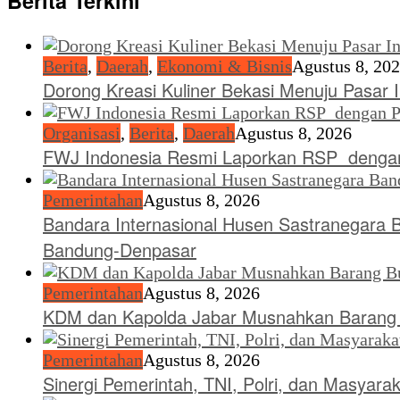
Berita Terkini
Berita
,
Daerah
,
Ekonomi & Bisnis
Agustus 8, 20
Dorong Kreasi Kuliner Bekasi Menuju Pasar 
Organisasi
,
Berita
,
Daerah
Agustus 8, 2026
FWJ Indonesia Resmi Laporkan RSP dengan
Pemerintahan
Agustus 8, 2026
Bandara Internasional Husen Sastranegara 
Bandung-Denpasar
Pemerintahan
Agustus 8, 2026
KDM dan Kapolda Jabar Musnahkan Barang B
Pemerintahan
Agustus 8, 2026
Sinergi Pemerintah, TNI, Polri, dan Masyara