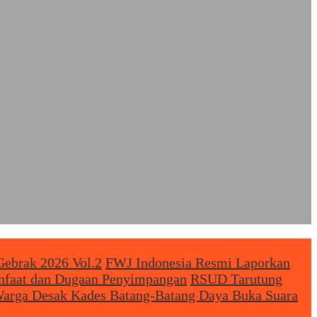
Gebrak 2026 Vol.2
FWJ Indonesia Resmi Laporkan
anfaat dan Dugaan Penyimpangan
RSUD Tarutung
arga Desak Kades Batang-Batang Daya Buka Suara