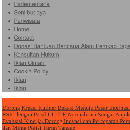
Parlementaria
Seni budaya
Pariwisata
Home
Contact
Donasi Bantuan Bencana Alam Pemkab Tapan
Konsultan Hukum
Iklan Cimahi
Cookie Policy
Iklan
Iklan
Headliine News
Dorong Kreasi Kuliner Bekasi Menuju Pasar Internas
RSP dengan Pasal UU ITE
Normalisasi Sungai Anjuk
Evaluasi Kinerja, Dorong Inovasi dan Percepatan Pe
dan Minta Polisi Turun Tangan