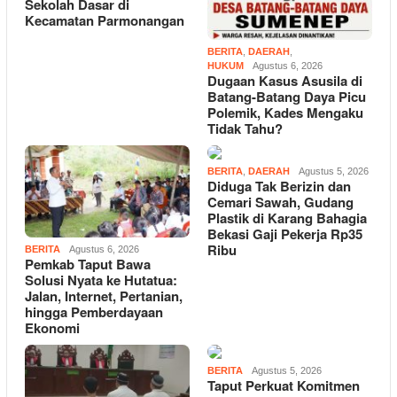
Sekolah Dasar di
Kecamatan Parmonangan
BERITA
,
DAERAH
,
HUKUM
Agustus 6, 2026
Dugaan Kasus Asusila di
Batang-Batang Daya Picu
Polemik, Kades Mengaku
Tidak Tahu?
BERITA
,
DAERAH
Agustus 5, 2026
Diduga Tak Berizin dan
Cemari Sawah, Gudang
Plastik di Karang Bahagia
Bekasi Gaji Pekerja Rp35
Ribu
BERITA
Agustus 6, 2026
Pemkab Taput Bawa
Solusi Nyata ke Hutatua:
Jalan, Internet, Pertanian,
hingga Pemberdayaan
Ekonomi
BERITA
Agustus 5, 2026
Taput Perkuat Komitmen