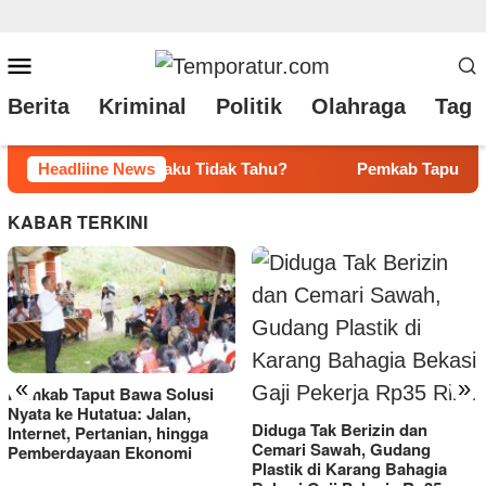
Loncat
Menu
ke
Mobile
Berita
Kriminal
Politik
Olahraga
Tag 
konten
kab Taput Bawa Solusi Nyata ke Hutatua: Jalan, Internet, Pert
Headliine News
KABAR TERKINI
«
»
Pemkab Taput Bawa Solusi
Nyata ke Hutatua: Jalan,
Diduga Tak Berizin dan
Internet, Pertanian, hingga
Cemari Sawah, Gudang
Pemberdayaan Ekonomi
Plastik di Karang Bahagia