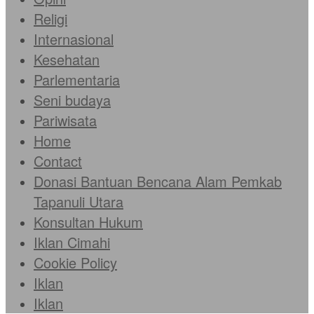
Religi
Internasional
Kesehatan
Parlementaria
Seni budaya
Pariwisata
Home
Contact
Donasi Bantuan Bencana Alam Pemkab
Tapanuli Utara
Konsultan Hukum
Iklan Cimahi
Cookie Policy
Iklan
Iklan