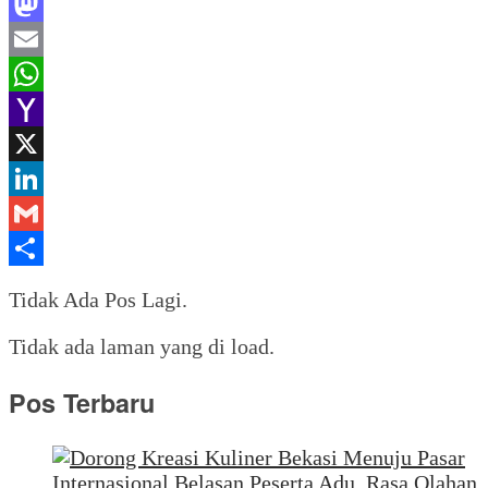
Facebook
Mastodon
Email
WhatsApp
Yahoo
Mail
X
LinkedIn
Gmail
Share
Tidak Ada Pos Lagi.
Tidak ada laman yang di load.
Pos Terbaru