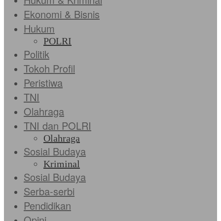
Ekonomi & Bisnis
Hukum
POLRI
Politik
Tokoh Profil
Peristiwa
TNI
Olahraga
TNI dan POLRI
Olahraga
Sosial Budaya
Kriminal
Sosial Budaya
Serba-serbi
Pendidikan
Opini