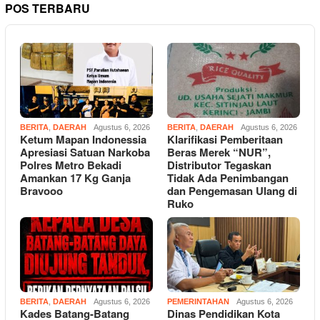
POS TERBARU
BERITA
,
DAERAH
Agustus 6, 2026
BERITA
,
DAERAH
Agustus 6, 2026
Ketum Mapan Indonessia
Klarifikasi Pemberitaan
Apresiasi Satuan Narkoba
Beras Merek “NUR”,
Polres Metro Bekadi
Distributor Tegaskan
Amankan 17 Kg Ganja
Tidak Ada Penimbangan
Bravooo
dan Pengemasan Ulang di
Ruko
BERITA
,
DAERAH
Agustus 6, 2026
PEMERINTAHAN
Agustus 6, 2026
Kades Batang-Batang
Dinas Pendidikan Kota