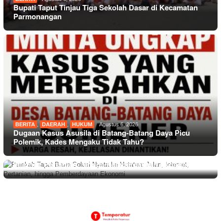
Bupati Taput Tinjau Tiga Sekolah Dasar di Kecamatan
Parmonangan
BERITA
,
DAERAH
,
HUKUM
Agustus 6, 2026
Dugaan Kasus Asusila di Batang-Batang Daya Picu
Polemik, Kades Mengaku Tidak Tahu?
BERITA
Agustus 6, 2026
Pemkab Taput Bawa Solusi Nyata ke Hutatua: Jalan,
Internet, Pertanian, hingga Pemberdayaan Ekonomi