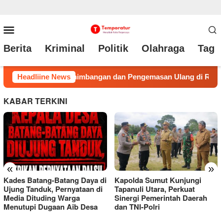
Loncat
Menu
ke
Mobile
Berita
Kriminal
Politik
Olahraga
Tag 
konten
 di Ruko
Headliine News
Kades Batang-Batang Daya di Ujung Tanduk, P
KABAR TERKINI
«
»
Kapolda Sumut Kunjungi
Ketum Mapan Indonessia
Tapanuli Utara, Perkuat
Apresiasi Satuan Narkoba
Sinergi Pemerintah Daerah
Polres Metro Bekadi
dan TNI-Polri
Amankan 17 Kg Ganja
Bravooo