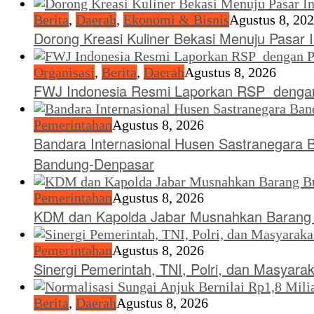
Berita
,
Daerah
,
Ekonomi & Bisnis
Agustus 8, 20
Dorong Kreasi Kuliner Bekasi Menuju Pasar 
Organisasi
,
Berita
,
Daerah
Agustus 8, 2026
FWJ Indonesia Resmi Laporkan RSP dengan
Pemerintahan
Agustus 8, 2026
Bandara Internasional Husen Sastranegara 
Bandung-Denpasar
Pemerintahan
Agustus 8, 2026
KDM dan Kapolda Jabar Musnahkan Barang B
Pemerintahan
Agustus 8, 2026
Sinergi Pemerintah, TNI, Polri, dan Masyara
Berita
,
Daerah
Agustus 8, 2026