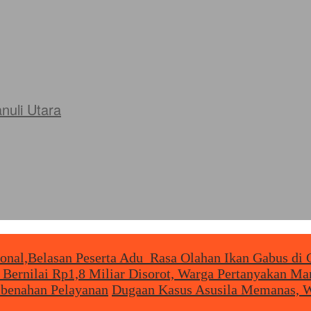
uli Utara
ional,Belasan Peserta Adu Rasa Olahan Ikan Gabus di 
 Bernilai Rp1,8 Miliar Disorot, Warga Pertanyakan M
mbenahan Pelayanan
Dugaan Kasus Asusila Memanas, W