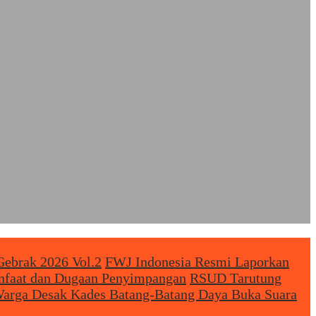
Gebrak 2026 Vol.2
FWJ Indonesia Resmi Laporkan
anfaat dan Dugaan Penyimpangan
RSUD Tarutung
arga Desak Kades Batang-Batang Daya Buka Suara