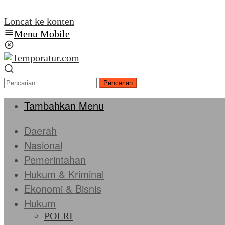
Loncat ke konten
Menu Mobile
Pencarian
Tambahkan Menu
Daerah
Nasional
Pemerintahan
Hukum & Kriminal
Ekonomi & Bisnis
Hukum
POLRI