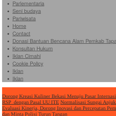
Parlementaria
Seni budaya
Pariwisata
Home
Contact
Donasi Bantuan Bencana Alam Pemkab Tapan
Konsultan Hukum
Iklan Cimahi
Cookie Policy
Iklan
Iklan
Headliine News
Dorong Kreasi Kuliner Bekasi Menuju Pasar Internas
RSP dengan Pasal UU ITE
Normalisasi Sungai Anjuk
Evaluasi Kinerja, Dorong Inovasi dan Percepatan Pe
dan Minta Polisi Turun Tangan