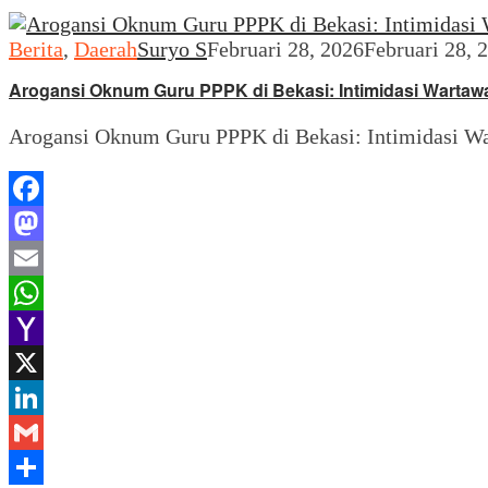
Berita
,
Daerah
Suryo S
Februari 28, 2026
Februari 28, 
Arogansi Oknum Guru PPPK di Bekasi: Intimidasi Wartawa
Arogansi Oknum Guru PPPK di Bekasi: Intimidasi War
Facebook
Mastodon
Email
WhatsApp
Yahoo
Mail
X
LinkedIn
Gmail