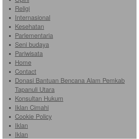
Religi
Internasional
Kesehatan
Parlementaria
Seni budaya
Pariwisata
Home
Contact
Donasi Bantuan Bencana Alam Pemkab
Tapanuli Utara
Konsultan Hukum
Iklan Cimahi
Cookie Policy
Iklan
Iklan