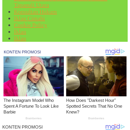
Tapanuli Utara
Konsultan Hukum
Iklan Cimahi
Cookie Policy
Iklan
Iklan