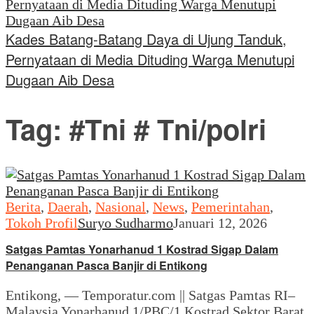
Kades Batang-Batang Daya di Ujung Tanduk,
Pernyataan di Media Dituding Warga Menutupi
Dugaan Aib Desa
Tag:
#Tni # Tni/polri
Berita
,
Daerah
,
Nasional
,
News
,
Pemerintahan
,
Tokoh Profil
Suryo Sudharmo
Januari 12, 2026
Satgas Pamtas Yonarhanud 1 Kostrad Sigap Dalam
Penanganan Pasca Banjir di Entikong
Entikong, — Temporatur.com || Satgas Pamtas RI–
Malaysia Yonarhanud 1/PBC/1 Kostrad Sektor Barat