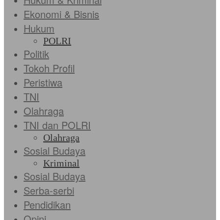
Ekonomi & Bisnis
Hukum
POLRI
Politik
Tokoh Profil
Peristiwa
TNI
Olahraga
TNI dan POLRI
Olahraga
Sosial Budaya
Kriminal
Sosial Budaya
Serba-serbi
Pendidikan
Opini