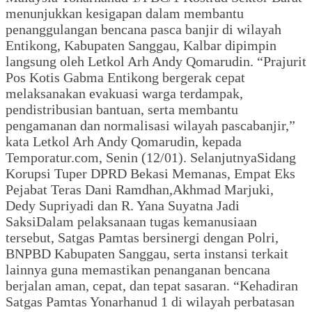
menunjukkan kesigapan dalam membantu
penanggulangan bencana pasca banjir di wilayah
Entikong, Kabupaten Sanggau, Kalbar dipimpin
langsung oleh Letkol Arh Andy Qomarudin. “Prajurit
Pos Kotis Gabma Entikong bergerak cepat
melaksanakan evakuasi warga terdampak,
pendistribusian bantuan, serta membantu
pengamanan dan normalisasi wilayah pascabanjir,”
kata Letkol Arh Andy Qomarudin, kepada
Temporatur.com, Senin (12/01). SelanjutnyaSidang
Korupsi Tuper DPRD Bekasi Memanas, Empat Eks
Pejabat Teras Dani Ramdhan,Akhmad Marjuki,
Dedy Supriyadi dan R. Yana Suyatna Jadi
SaksiDalam pelaksanaan tugas kemanusiaan
tersebut, Satgas Pamtas bersinergi dengan Polri,
BNPBD Kabupaten Sanggau, serta instansi terkait
lainnya guna memastikan penanganan bencana
berjalan aman, cepat, dan tepat sasaran. “Kehadiran
Satgas Pamtas Yonarhanud 1 di wilayah perbatasan