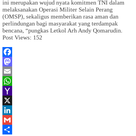
ini merupakan wujud nyata komitmen TNI dalam
melaksanakan Operasi Militer Selain Perang
(OMSP), sekaligus memberikan rasa aman dan
perlindungan bagi masyarakat yang terdampak
bencana, “pungkas Letkol Arh Andy Qomarudin.
Post Views: 152
Facebook
Mastodon
Email
WhatsApp
Yahoo
Mail
X
LinkedIn
Gmail